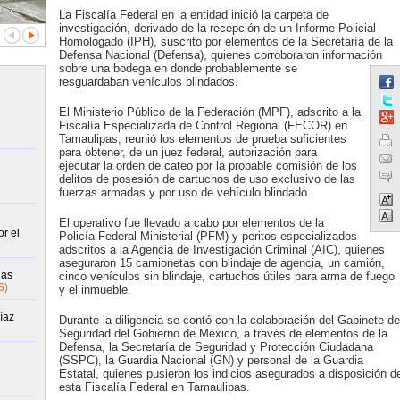
La Fiscalía Federal en la entidad inició la carpeta de
investigación, derivado de la recepción de un Informe Policial
Homologado (IPH), suscrito por elementos de la Secretaría de la
Defensa Nacional (Defensa), quienes corroboraron información
sobre una bodega en donde probablemente se
resguardaban vehículos blindados.
El Ministerio Público de la Federación (MPF), adscrito a la
Fiscalía Especializada de Control Regional (FECOR) en
Tamaulipas, reunió los elementos de prueba suficientes
para obtener, de un juez federal, autorización para
ejecutar la orden de cateo por la probable comisión de los
delitos de posesión de cartuchos de uso exclusivo de las
fuerzas armadas y por uso de vehículo blindado.
El operativo fue llevado a cabo por elementos de la
r el
Policía Federal Ministerial (PFM) y peritos especializados
adscritos a la Agencia de Investigación Criminal (AIC), quienes
aseguraron 15 camionetas con blindaje de agencia, un camión,
gas
cinco vehículos sin blindaje, cartuchos útiles para arma de fuego
6)
y el inmueble.
íaz
Durante la diligencia se contó con la colaboración del Gabinete de
Seguridad del Gobierno de México, a través de elementos de la
Defensa, la Secretaría de Seguridad y Protección Ciudadana
(SSPC), la Guardia Nacional (GN) y personal de la Guardia
Estatal, quienes pusieron los indicios asegurados a disposición d
esta Fiscalía Federal en Tamaulipas.