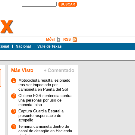
Móvil
RSS
cional
Nacional
Valle de Texas
Más Visto
+ Comentado
1
Motociclista resulta lesionado
tras ser impactado por
camioneta en Puerta del Sol
2
Obtiene FGR sentencia contra
una personas por uso de
moneda falsa
3
Captura Guardia Estatal a
presunto responsable de
atropello
4
Termina camioneta dentro de
canal de desagüe en Hacienda