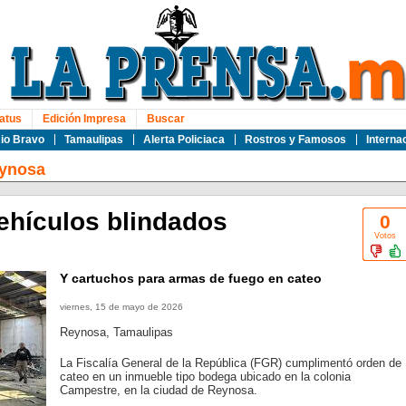
atus
Edición Impresa
Buscar
io Bravo
Tamaulipas
Alerta Policiaca
Rostros y Famosos
Interna
ynosa
ehículos blindados
0
Votos
Y cartuchos para armas de fuego en cateo
viernes, 15 de mayo de 2026
Reynosa, Tamaulipas
La Fiscalía General de la República (FGR) cumplimentó orden de
cateo en un inmueble tipo bodega ubicado en la colonia
Campestre, en la ciudad de Reynosa.