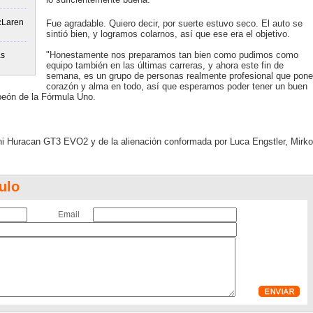
McLaren
Fue agradable. Quiero decir, por suerte estuvo seco. El auto se
sintió bien, y logramos colarnos, así que ese era el objetivo.
"Honestamente nos preparamos tan bien como pudimos como
ás
equipo también en las últimas carreras, y ahora este fin de
semana, es un grupo de personas realmente profesional que pone
corazón y alma en todo, así que esperamos poder tener un buen
peón de la Fórmula Uno.
i Huracan GT3 EVO2 y de la alienación conformada por Luca Engstler, Mirko
ulo
Email