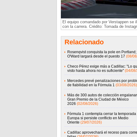
El equipo comandado por Verstappen se i
con la carrera. Crédito: Tomada de Instag
Relacionado
Rosenqvist conquista la pole en Portland;
O'Ward largará desde el puesto 17
(08/08
Checo Pérez exige más a Cadillac: "Lo q
visto hasta ahora no es suficiente"
(04/08
Mercedes prevé penalizaciones por prob
de fiabilidad en la Fórmula 1
(03/08/2026)
Más de 300 autos de colección engalanar
Gran Premio de la Ciudad de México
2026
(02/08/2026)
Fórmula 1 contempla cerrar la temporada
Europa si persiste conflicto en Medio
Oriente
(29/07/2026)
Cadillac aprovechará el receso para corre
fallas
(26/07/2026)