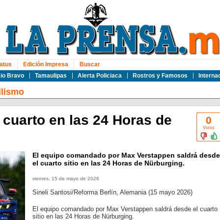
atus
Edición Impresa
Buscar
io Bravo
Tamaulipas
Alerta Policiaca
Rostros y Famosos
Interna
lismo
 cuarto en las 24 Horas de
0
Votos
El equipo comandado por Max Verstappen saldrá desde
el cuarto sitio en las 24 Horas de Nürburging.
viernes, 15 de mayo de 2026
Sineli Santosi/Reforma Berlín, Alemania (15 mayo 2026)
El equipo comandado por Max Verstappen saldrá desde el cuarto
sitio en las 24 Horas de Nürburging.