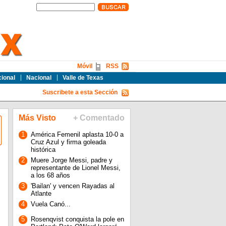
Móvil
RSS
cional
Nacional
Valle de Texas
Suscribete a esta Sección
Más Visto
+ Comentado
1
América Femenil aplasta 10-0 a
Cruz Azul y firma goleada
histórica
2
Muere Jorge Messi, padre y
representante de Lionel Messi,
a los 68 años
3
'Bailan' y vencen Rayadas al
Atlante
4
Vuela Canó...
5
Rosenqvist conquista la pole en