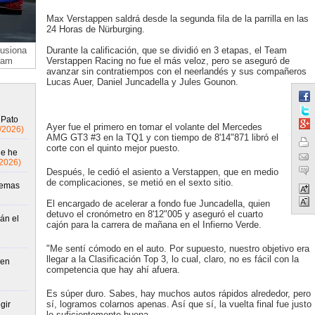
Max Verstappen saldrá desde la segunda fila de la parrilla en las
24 Horas de Nürburging.
lusiona
Durante la calificación, que se dividió en 3 etapas, el Team
ram
Verstappen Racing no fue el más veloz, pero se aseguró de
avanzar sin contratiempos con el neerlandés y sus compañeros
Lucas Auer, Daniel Juncadella y Jules Gounon.
 Pato
Ayer fue el primero en tomar el volante del Mercedes
/2026)
AMG GT3 #3 en la TQ1 y con tiempo de 8'14"871 libró el
corte con el quinto mejor puesto.
ue he
/2026)
Después, le cedió el asiento a Verstappen, que en medio
de complicaciones, se metió en el sexto sitio.
lemas
El encargado de acelerar a fondo fue Juncadella, quien
detuvo el cronómetro en 8'12"005 y aseguró el cuarto
án el
cajón para la carrera de mañana en el Infierno Verde.
"Me sentí cómodo en el auto. Por supuesto, nuestro objetivo era
llegar a la Clasificación Top 3, lo cual, claro, no es fácil con la
 en
competencia que hay ahí afuera.
Es súper duro. Sabes, hay muchos autos rápidos alrededor, pero
sí, logramos colarnos apenas. Así que sí, la vuelta final fue justo
gir
lo suficientemente buena.