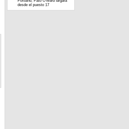
Portland; Pato O'Ward largará
desde el puesto 17