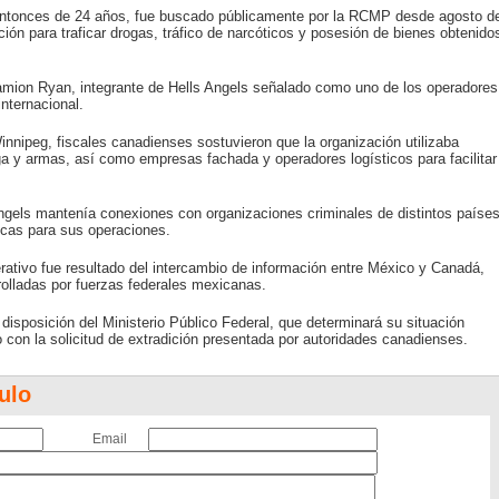
y entonces de 24 años, fue buscado públicamente por la RCMP desde agosto d
ión para traficar drogas, tráfico de narcóticos y posesión de bienes obtenido
mion Ryan, integrante de Hells Angels señalado como uno de los operadores
internacional.
innipeg, fiscales canadienses sostuvieron que la organización utilizaba
a y armas, así como empresas fachada y operadores logísticos para facilitar
ngels mantenía conexiones con organizaciones criminales de distintos paíse
ticas para sus operaciones.
rativo fue resultado del intercambio de información entre México y Canadá,
olladas por fuerzas federales mexicanas.
disposición del Ministerio Público Federal, que determinará su situación
o con la solicitud de extradición presentada por autoridades canadienses.
ulo
Email