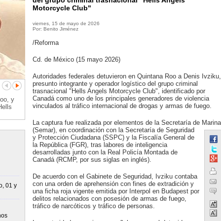
del grupo criminal trasnacional "Hells Angels
Motorcycle Club"
viernes, 15 de mayo de 2026
Por: Benito Jiménez
/Reforma
Cd. de México (15 mayo 2026)
Autoridades federales detuvieron en Quintana Roo a Denis Ivziku,
presunto integrante y operador logístico del grupo criminal
trasnacional "Hells Angels Motorcycle Club", identificado por
Canadá como uno de los principales generadores de violencia
oo, y
vinculados al tráfico internacional de drogas y armas de fuego.
Hells
La captura fue realizada por elementos de la Secretaría de Marina
(Semar), en coordinación con la Secretaría de Seguridad
y Protección Ciudadana (SSPC) y la Fiscalía General de
la República (FGR), tras labores de inteligencia
desarrolladas junto con la Real Policía Montada de
Canadá (RCMP, por sus siglas en inglés).
De acuerdo con el Gabinete de Seguridad, Ivziku contaba
con una orden de aprehensión con fines de extradición y
o, 01 y
una ficha roja vigente emitida por Interpol en Budapest por
delitos relacionados con posesión de armas de fuego,
tráfico de narcóticos y tráfico de personas.
nos