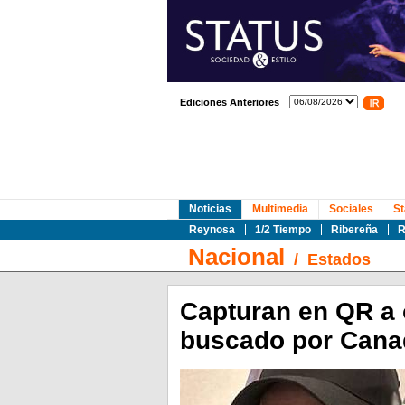
Ediciones Anteriores
Noticias
Multimedia
Sociales
St
Reynosa
1/2 Tiempo
Ribereña
R
Nacional
/
Estados
Capturan en QR a 
buscado por Cana