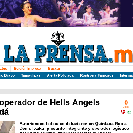
atus
Edición Impresa
Buscar
io Bravo
Tamaulipas
Alerta Policiaca
Rostros y Famosos
Interna
operador de Hells Angels
0
Votos
dá
Autoridades federales detuvieron en Quintana Roo a
Denis Ivziku, presunto integrante y operador logístico