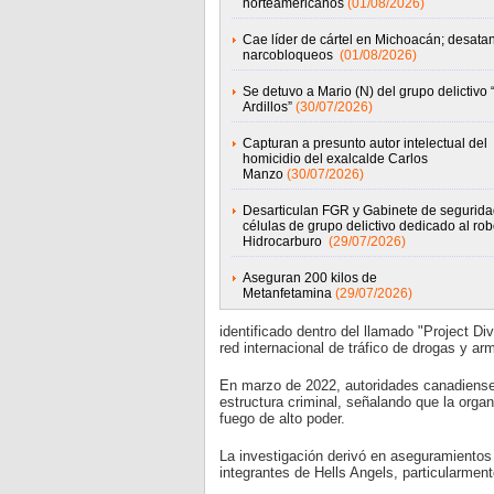
norteamericanos
(01/08/2026)
Cae líder de cártel en Michoacán; desata
narcobloqueos
(01/08/2026)
Se detuvo a Mario (N) del grupo delictivo 
Ardillos”
(30/07/2026)
Capturan a presunto autor intelectual del
homicidio del exalcalde Carlos
Manzo
(30/07/2026)
Desarticulan FGR y Gabinete de segurida
células de grupo delictivo dedicado al ro
Hidrocarburo
(29/07/2026)
Aseguran 200 kilos de
Metanfetamina
(29/07/2026)
identificado dentro del llamado "Project Di
red internacional de tráfico de drogas y 
En marzo de 2022, autoridades canadiense
estructura criminal, señalando que la org
fuego de alto poder.
La investigación derivó en aseguramientos 
integrantes de Hells Angels, particularment