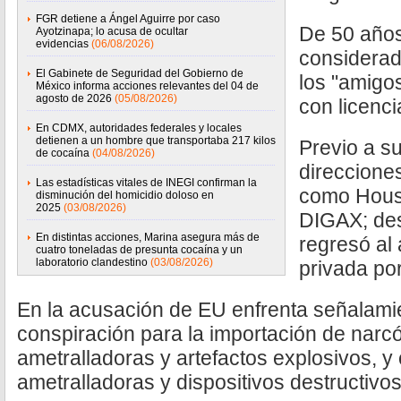
FGR detiene a Ángel Aguirre por caso
De 50 años,
Ayotzinapa; lo acusa de ocultar
evidencias
(06/08/2026)
considerad
El Gabinete de Seguridad del Gobierno de
los "amigo
México informa acciones relevantes del 04 de
agosto de 2026
(05/08/2026)
con licenci
En CDMX, autoridades federales y locales
detienen a un hombre que transportaba 217 kilos
Previo a su
de cocaína
(04/08/2026)
direccione
Las estadísticas vitales de INEGI confirman la
como House
disminución del homicidio doloso en
2025
(03/08/2026)
DIGAX; des
En distintas acciones, Marina asegura más de
regresó al 
cuatro toneladas de presunta cocaína y un
laboratorio clandestino
(03/08/2026)
privada po
En la acusación de EU enfrenta señalamie
conspiración para la importación de narc
ametralladoras y artefactos explosivos, y
ametralladoras y dispositivos destructivos