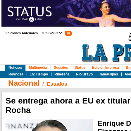
Ediciones Anteriores
Noticias
Multimedia
Sociales
Status
Edición Impresa
Bu
Reynosa
1/2 Tiempo
Ribereña
Rio Bravo
Tamaulipas
Ale
Nacional
/
Estados
Se entrega ahora a EU ex titula
Rocha
Enrique D