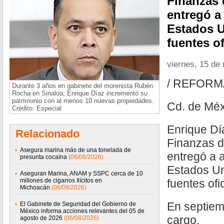
Finanzas 
entregó a
Estados U
fuentes of
viernes, 15 de
/ REFORM
Durante 3 años en gabinete del morenista Rubén
Rocha en Sinaloa, Enrique Díaz incrementó su
patrimonio con al menos 10 nuevas propiedades.
Cd. de Méx
Crédito: Especial
Enrique Dí
Relacionado
Finanzas 
Asegura marina más de una tonelada de
entregó a 
presunta cocaína
(06/08/2026)
Estados Un
Aseguran Marina, ANAM y SSPC cerca de 10
millones de cigarros Ilícitos en
fuentes ofi
Michoacán
(06/08/2026)
En septiem
El Gabinete de Seguridad del Gobierno de
México informa acciones relevantes del 05 de
cargo.
agosto de 2026
(06/08/2026)