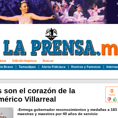
atus
Edición Impresa
Buscar
io Bravo
Tamaulipas
Alerta Policiaca
Rostros y Famosos
Interna
 son el corazón de la
0
Votos
érico Villarreal
-Entrega gobernador reconocimientos y medallas a 183
maestras y maestros por 40 años de servicio