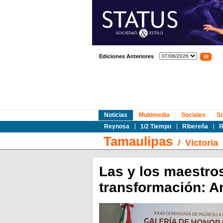
Ediciones Anteriores
Noticias
Multimedia
Sociales
St
Reynosa
1/2 Tiempo
Ribereña
R
Tamaulipas
/
Victoria
Las y los maestros
transformación: Am