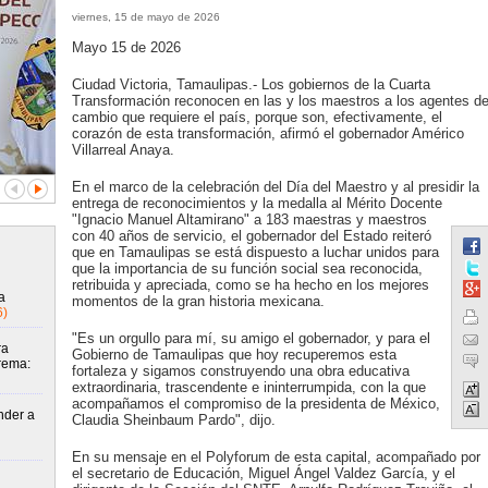
viernes, 15 de mayo de 2026
Mayo 15 de 2026
Ciudad Victoria, Tamaulipas.- Los gobiernos de la Cuarta
Transformación reconocen en las y los maestros a los agentes d
cambio que requiere el país, porque son, efectivamente, el
corazón de esta transformación, afirmó el gobernador Américo
Villarreal Anaya.
En el marco de la celebración del Día del Maestro y al presidir la
entrega de reconocimientos y la medalla al Mérito Docente
"Ignacio Manuel Altamirano" a 183 maestras y maestros
con 40 años de servicio, el gobernador del Estado reiteró
que en Tamaulipas se está dispuesto a luchar unidos para
que la importancia de su función social sea reconocida,
retribuida y apreciada, como se ha hecho en los mejores
a
momentos de la gran historia mexicana.
6)
"Es un orgullo para mí, su amigo el gobernador, y para el
ra
Gobierno de Tamaulipas que hoy recuperemos esta
rema:
fortaleza y sigamos construyendo una obra educativa
extraordinaria, trascendente e ininterrumpida, con la que
acompañamos el compromiso de la presidenta de México,
nder a
Claudia Sheinbaum Pardo", dijo.
En su mensaje en el Polyforum de esta capital, acompañado por
el secretario de Educación, Miguel Ángel Valdez García, y el