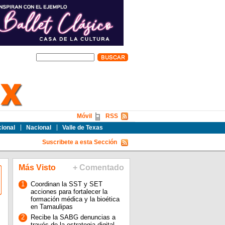
Móvil
RSS
cional
Nacional
Valle de Texas
Suscribete a esta Sección
Más Visto
+ Comentado
1
Coordinan la SST y SET
acciones para fortalecer la
formación médica y la bioética
en Tamaulipas
2
Recibe la SABG denuncias a
través de la estrategia digital