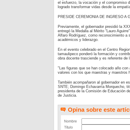
el esfuerzo, la vocación y el compromiso
logrado transformar vidas desde la empatí
PRESIDE CEREMONIA DE INGRESO A 
Previamente, el gobernador presidió la XXX
entregó la Medalla al Mérito “Lauro Aguirr
Alfaro Rodríguez, como reconocimiento a su
académicos y liderazgo.
En el evento celebrado en el Centro Regio
tamaulipeco ponderó la formación y contri
obra docente trasciende y es referente de l
"Las figuras que se han colocado año con 
valores con los que maestras y maestros h
También acompañaron al gobernador en est
SNTE; Domingo Echavarría Morquecho, titul
presidenta de la Comisión de Educación de
de Justicia.
Opina sobre este artíc
Nombre
Título