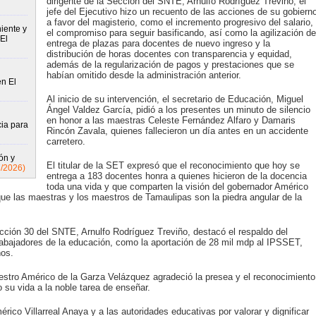
dirigente de la Sección del SNTE, Arnulfo Rodríguez Treviño, el
jefe del Ejecutivo hizo un recuento de las acciones de su gobiern
a favor del magisterio, como el incremento progresivo del salario,
iente y
el compromiso para seguir basificando, así como la agilización de
El
entrega de plazas para docentes de nuevo ingreso y la
distribución de horas docentes con transparencia y equidad,
además de la regularización de pagos y prestaciones que se
habían omitido desde la administración anterior.
en El
Al inicio de su intervención, el secretario de Educación, Miguel
Ángel Valdez García, pidió a los presentes un minuto de silencio
en honor a las maestras Celeste Fernández Alfaro y Damaris
cia para
Rincón Zavala, quienes fallecieron un día antes en un accidente
carretero.
ón y
El titular de la SET expresó que el reconocimiento que hoy se
7/2026)
entrega a 183 docentes honra a quienes hicieron de la docencia
toda una vida y que comparten la visión del gobernador Américo
 que las maestras y los maestros de Tamaulipas son la piedra angular de la
Sección 30 del SNTE, Arnulfo Rodríguez Treviño, destacó el respaldo del
trabajadores de la educación, como la aportación de 28 mil mdp al IPSSET,
ños.
estro Américo de la Garza Velázquez agradeció la presea y el reconocimiento
su vida a la noble tarea de enseñar.
co Villarreal Anaya y a las autoridades educativas por valorar y dignificar