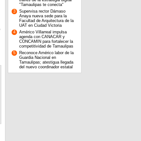
"Tamaulipas te conecta"
3
Supervisa rector Dámaso
Anaya nueva sede para la
Facultad de Arquitectura de la
UAT en Ciudad Victoria
e
4
Américo Villarreal impulsa
agenda con CANACAR y
CONCAMIN para fortalecer la
competitividad de Tamaulipas
5
Reconoce Américo labor de la
Guardia Nacional en
Tamaulipas; atestigua llegada
del nuevo coordinador estatal