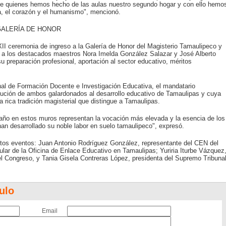
 de quienes hemos hecho de las aulas nuestro segundo hogar y con ello hemo
a, el corazón y el humanismo", mencionó.
GALERÍA DE HONOR
II ceremonia de ingreso a la Galería de Honor del Magisterio Tamaulipeco y
e” a los destacados maestros Nora Imelda González Salazar y José Alberto
 preparación profesional, aportación al sector educativo, méritos
nal de Formación Docente e Investigación Educativa, el mandatario
bución de ambos galardonados al desarrollo educativo de Tamaulipas y cuya
a rica tradición magisterial que distingue a Tamaulipas.
año en estos muros representan la vocación más elevada y la esencia de los
an desarrollado su noble labor en suelo tamaulipeco", expresó.
os eventos: Juan Antonio Rodríguez González, representante del CEN del
ar de la Oficina de Enlace Educativo en Tamaulipas; Yuriria Iturbe Vázquez
l Congreso, y Tania Gisela Contreras López, presidenta del Supremo Tribuna
ulo
Email