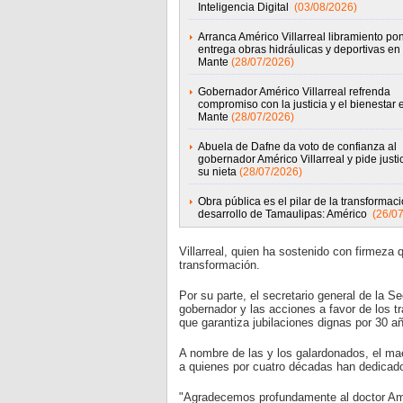
Inteligencia Digital
(03/08/2026)
Arranca Américo Villarreal libramiento pon
entrega obras hidráulicas y deportivas en 
Mante
(28/07/2026)
Gobernador Américo Villarreal refrenda
compromiso con la justicia y el bienestar 
Mante
(28/07/2026)
Abuela de Dafne da voto de confianza al
gobernador Américo Villarreal y pide justi
su nieta
(28/07/2026)
Obra pública es el pilar de la transformaci
desarrollo de Tamaulipas: Américo
(26/0
Villarreal, quien ha sostenido con firmeza
transformación.
Por su parte, el secretario general de la 
gobernador y las acciones a favor de los 
que garantiza jubilaciones dignas por 30 a
A nombre de las y los galardonados, el ma
a quienes por cuatro décadas han dedicado 
"Agradecemos profundamente al doctor Améri