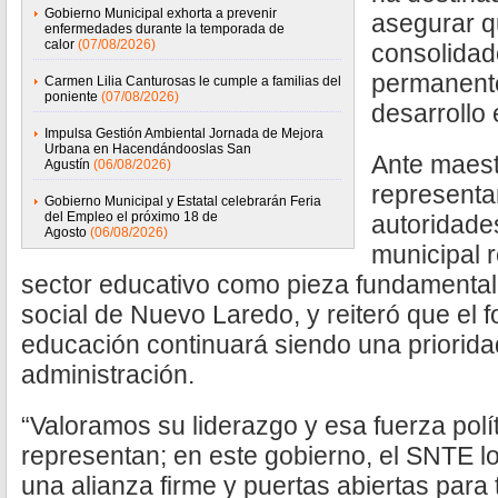
Gobierno Municipal exhorta a prevenir
asegurar q
enfermedades durante la temporada de
calor
(07/08/2026)
consolidad
permanente
Carmen Lilia Canturosas le cumple a familias del
poniente
(07/08/2026)
desarrollo 
Impulsa Gestión Ambiental Jornada de Mejora
Urbana en Hacendándooslas San
Ante maest
Agustín
(06/08/2026)
representa
Gobierno Municipal y Estatal celebrarán Feria
del Empleo el próximo 18 de
autoridade
Agosto
(06/08/2026)
municipal r
sector educativo como pieza fundamental
social de Nuevo Laredo, y reiteró que el f
educación continuará siendo una priorida
administración.
“Valoramos su liderazgo y esa fuerza polít
representan; en este gobierno, el SNTE l
una alianza firme y puertas abiertas para 