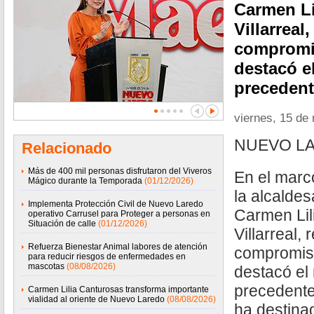
Carmen Li
Villarreal
compromis
destacó e
preceden
viernes, 15 de
NUEVO LA
Relacionado
Más de 400 mil personas disfrutaron del Viveros
En el marc
Mágico durante la Temporada
(01/12/2026)
la alcalde
Implementa Protección Civil de Nuevo Laredo
Carmen Lil
operativo Carrusel para Proteger a personas en
Situación de calle
(01/12/2026)
Villarreal,
Refuerza Bienestar Animal labores de atención
compromiso
para reducir riesgos de enfermedades en
mascotas
(08/08/2026)
destacó el 
precedente
Carmen Lilia Canturosas transforma importante
vialidad al oriente de Nuevo Laredo
(08/08/2026)
ha destinad