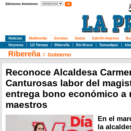
Ediciones Anteriores
Noticias
Multimedia
Sociales
Status
Edición Impresa
Bu
Reynosa
1/2 Tiempo
Ribereña
Rio Bravo
Tamaulipas
Ale
Ribereña
/
Gobierno
Reconoce Alcaldesa Carmen
Canturosas labor del magist
entrega bono económico a 
maestros
En el mar
la alcald