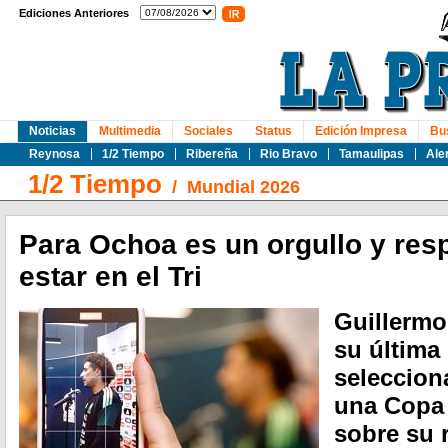
Ediciones Anteriores
Noticias
Multimedia
Sociales
Status
Edición Impresa
Bu
Reynosa
1/2 Tiempo
Ribereña
Rio Bravo
Tamaulipas
Ale
1/2 Tiempo
/
Mundial 2026
Para Ochoa es un orgullo y res
estar en el Tri
Guillermo
su última
seleccion
una Copa
sobre su r