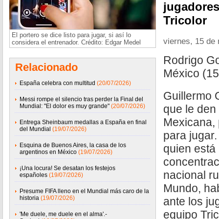
jugadores
Tricolor
El portero se dice listo para jugar, si así lo
viernes, 15 de
considera el entrenador. Crédito: Edgar Medel
Rodrigo G
Relacionado
México (1
España celebra con multitud
(20/07/2026)
Guillermo 
Messi rompe el silencio tras perder la Final del
Mundial: "El dolor es muy grande"
(20/07/2026)
que le den
Mexicana, p
Entrega Sheinbaum medallas a España en final
del Mundial
(19/07/2026)
para jugar
Esquina de Buenos Aires, la casa de los
quien está 
argentinos en México
(19/07/2026)
concentrac
¡Una locura! Se desatan los festejos
nacional r
españoles
(19/07/2026)
Mundo, hab
Presume FIFA lleno en el Mundial más caro de la
historia
(19/07/2026)
ante los j
equipo Tric
'Me duele, me duele en el alma'.-