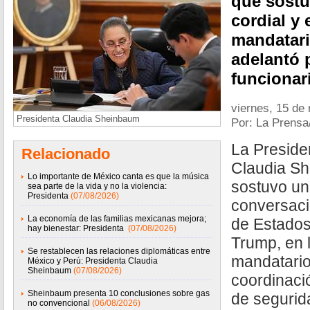
que sostu
cordial y 
mandatari
adelantó 
funcionar
viernes, 15 de
Presidenta Claudia Sheinbaum
Por: La Prensa
La Preside
Relacionado
Claudia Sh
Lo importante de México canta es que la música
sostuvo un
sea parte de la vida y no la violencia:
Presidenta
(07/08/2026)
conversaci
La economía de las familias mexicanas mejora;
de Estados
hay bienestar: Presidenta
(07/08/2026)
Trump, en 
Se restablecen las relaciones diplomáticas entre
mandatario
México y Perú: Presidenta Claudia
Sheinbaum
(07/08/2026)
coordinació
Sheinbaum presenta 10 conclusiones sobre gas
de segurid
no convencional
(06/08/2026)