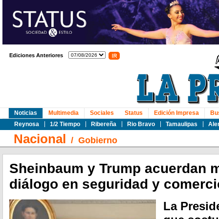
Ediciones Anteriores
Noticias
Multimedia
Sociales
Status
Edición Impresa
Bu
Reynosa
1/2 Tiempo
Ribereña
Rio Bravo
Tamaulipas
Ale
Nacional
/
Gobierno
Sheinbaum y Trump acuerdan 
diálogo en seguridad y comerci
La Presid