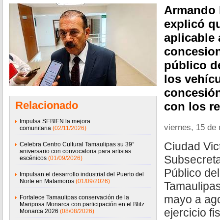
Armando 
explicó q
aplicable 
concesion
público d
los vehícu
concesión
Relacionado
con los r
Impulsa SEBIEN la mejora
viernes, 15 de
comunitaria
(02/11/2026)
Ciudad Vic
Celebra Centro Cultural Tamaulipas su 39°
aniversario con convocatoria para artistas
Subsecreta
escénicos
(01/09/2026)
Público de
Impulsan el desarrollo industrial del Puerto del
Norte en Matamoros
(01/09/2026)
Tamaulipas
mayo a ago
Fortalece Tamaulipas conservación de la
Mariposa Monarca con participación en el Blitz
ejercicio fi
Monarca 2026
(08/08/2026)