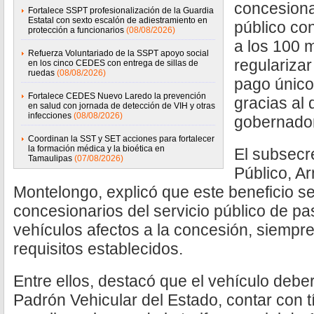
concesiona
Fortalece SSPT profesionalización de la Guardia
Estatal con sexto escalón de adiestramiento en
público co
protección a funcionarios
(08/08/2026)
a los 100 
Refuerza Voluntariado de la SSPT apoyo social
regularizar
en los cinco CEDES con entrega de sillas de
ruedas
(08/08/2026)
pago único
Fortalece CEDES Nuevo Laredo la prevención
gracias al 
en salud con jornada de detección de VIH y otras
infecciones
(08/08/2026)
gobernador
Coordinan la SST y SET acciones para fortalecer
la formación médica y la bioética en
El subsecr
Tamaulipas
(07/08/2026)
Público, 
Montelongo, explicó que este beneficio ser
concesionarios del servicio público de pa
vehículos afectos a la concesión, siempr
requisitos establecidos.
Entre ellos, destacó que el vehículo deberá
Padrón Vehicular del Estado, contar con t