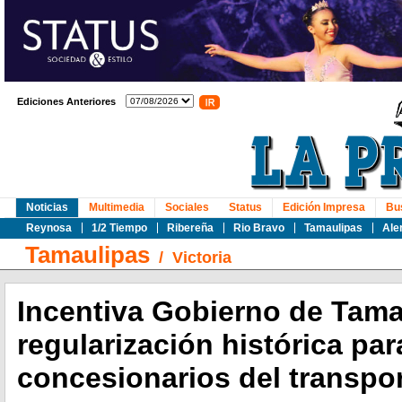
Ediciones Anteriores
Noticias
Multimedia
Sociales
Status
Edición Impresa
Bu
Reynosa
1/2 Tiempo
Ribereña
Rio Bravo
Tamaulipas
Ale
Tamaulipas
/
Victoria
Incentiva Gobierno de Tama
regularización histórica par
concesionarios del transpo