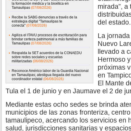
la formación médica y la bioética en
mirada”, a
Tamaulipas
(07/08/2026)
distribuida
Recibe la SABG denuncias a través de la
del estado.
estrategia digital "Tamaulipas te
conecta"
(07/08/2026)
La jornada 
Agiliza el ITAVU procesos de escrituración para
brindar certeza patrimonial a más familias de
Nuevo Lare
Tamaulipas
(07/08/2026)
llevado a 
Respalda la SET acuerdos de la CONAEDU
sobre redes sociales y escuelas
Hermoso y
militarizadas
(06/08/2026)
próximas v
Reconoce Américo labor de la Guardia Nacional
en Tampico
en Tamaulipas; atestigua llegada del nuevo
coordinador estatal
(06/08/2026)
El Mante d
Tula el 1 de junio y en Jaumave el 2 de ju
Mediante estas ocho sedes se brinda aten
municipios de las zonas fronteriza, centro,
tamaulipeco, acercando los servicios en h
salud, jurisdicciones sanitarias y espaci