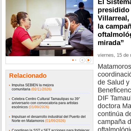
El Sistem
presidido
Villarreal
la campañ
oftalmoló
mirada”
viernes, 15 de
Matamoros
coordinaci
Relacionado
de Salud y 
Impulsa SEBIEN la mejora
Beneficenc
comunitaria
(02/11/2026)
DIF Tamauli
Celebra Centro Cultural Tamaulipas su 39°
aniversario con convocatoria para artistas
doctora Mar
escénicos
(01/09/2026)
continúa d
Impulsan el desarrollo industrial del Puerto del
campaña d
Norte en Matamoros
(01/09/2026)
oftalmológi
Coordinan la SST y SET acciones para fortalecer