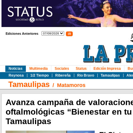
Ediciones Anteriores
Noticias
Multimedia
Sociales
Status
Edición Impresa
Bu
Reynosa
1/2 Tiempo
Ribereña
Rio Bravo
Tamaulipas
Ale
Tamaulipas
/
Matamoros
Avanza campaña de valoracion
oftalmológicas “Bienestar en tu
Tamaulipas