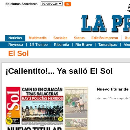
Ediciones Anteriores
Noticias
Multimedia
Sociales
Status
Edición Impresa
Bu
Reynosa
1/2 Tiempo
Ribereña
Rio Bravo
Tamaulipas
Ale
El Sol
¡Calientito!... Ya salió El Sol
Nuevo titular d
viernes, 15 de mayo de