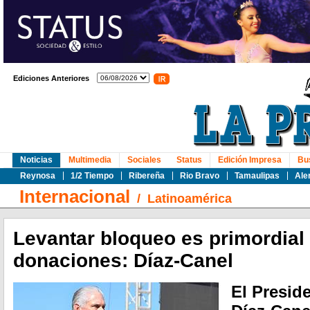
Ediciones Anteriores
Noticias
Multimedia
Sociales
Status
Edición Impresa
Bu
Reynosa
1/2 Tiempo
Ribereña
Rio Bravo
Tamaulipas
Ale
Internacional
/
Latinoamérica
Levantar bloqueo es primordial
donaciones: Díaz-Canel
El Presid