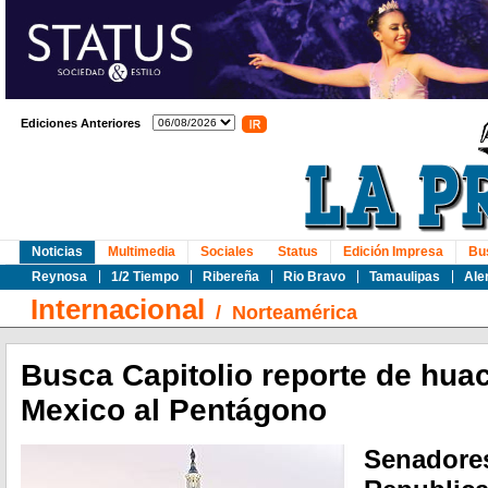
Ediciones Anteriores
Noticias
Multimedia
Sociales
Status
Edición Impresa
Bu
Reynosa
1/2 Tiempo
Ribereña
Rio Bravo
Tamaulipas
Ale
Internacional
/
Norteamérica
Busca Capitolio reporte de hua
Mexico al Pentágono
Senadores