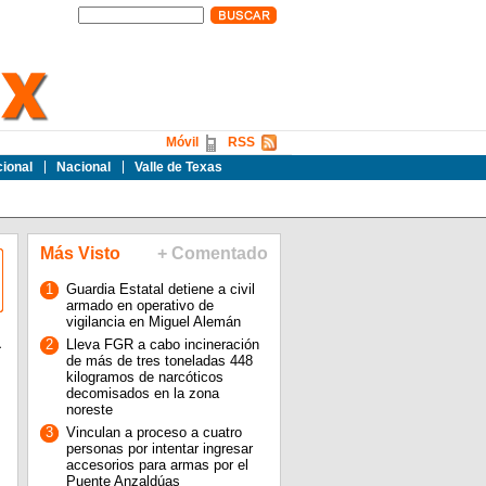
Móvil
RSS
cional
Nacional
Valle de Texas
Más Visto
+ Comentado
1
Guardia Estatal detiene a civil
armado en operativo de
vigilancia en Miguel Alemán
a
2
Lleva FGR a cabo incineración
de más de tres toneladas 448
kilogramos de narcóticos
decomisados en la zona
noreste
3
Vinculan a proceso a cuatro
personas por intentar ingresar
accesorios para armas por el
Puente Anzaldúas