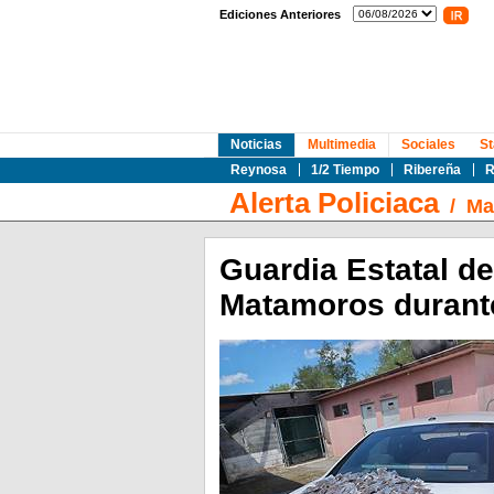
Ediciones Anteriores
Noticias
Multimedia
Sociales
St
Reynosa
1/2 Tiempo
Ribereña
R
Alerta Policiaca
/
Ma
Guardia Estatal d
Matamoros durante