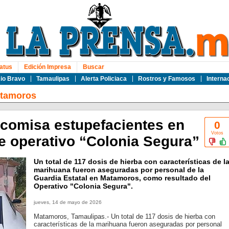
atus
Edición Impresa
Buscar
io Bravo
Tamaulipas
Alerta Policiaca
Rostros y Famosos
Interna
tamoros
ecomisa estupefacientes en
0
Votos
 operativo “Colonia Segura”
Un total de 117 dosis de hierba con características de l
marihuana fueron aseguradas por personal de la
Guardia Estatal en Matamoros, como resultado del
Operativo "Colonia Segura".
jueves, 14 de mayo de 2026
Matamoros, Tamaulipas.- Un total de 117 dosis de hierba con
características de la marihuana fueron aseguradas por personal