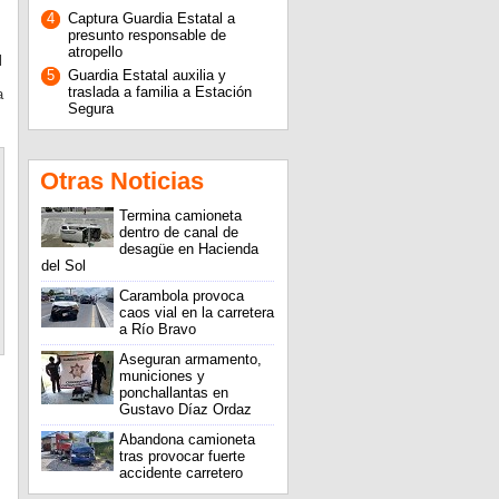
4
Captura Guardia Estatal a
presunto responsable de
atropello
l
5
Guardia Estatal auxilia y
traslada a familia a Estación
a
Segura
Otras Noticias
Termina camioneta
dentro de canal de
desagüe en Hacienda
del Sol
Carambola provoca
caos vial en la carretera
a Río Bravo
Aseguran armamento,
municiones y
ponchallantas en
Gustavo Díaz Ordaz
Abandona camioneta
tras provocar fuerte
accidente carretero