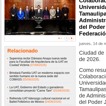
Colaborac
Universi
Tamaulipa
Administr
del Poder 
Federació
jueves, 14 de 
Relacionado
Ciudad de 
de 2026.
Supervisa rector Dámaso Anaya nueva sede
para la Facultad de Arquitectura de la UAT en
Ciudad Victoria
(07/08/2026)
Como resul
Brindará Familia UAT un moderno espacio con
Colaboraci
sentido humano en la nueva sede del
COMASS
(05/08/2026)
Universid
La UAT, Gobierno del Estado y ganaderos
Tamaulipas
consolidan proyecto “Carne Tam”
(05/08/2026)
de Adminis
Refrenda UAT liderazgo cultural nacional en el
del Poder J
Ballet Folklórico de México
(04/08/2026)