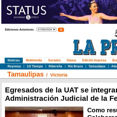
Ediciones Anteriores
Noticias
Multimedia
Sociales
Status
Edición Impresa
Bu
Reynosa
1/2 Tiempo
Ribereña
Rio Bravo
Tamaulipas
Ale
Tamaulipas
/
Victoria
Egresados de la UAT se integra
Administración Judicial de la F
Como resu