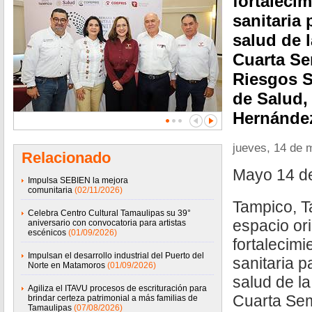
fortalecim
sanitaria 
salud de 
Cuarta Se
Riesgos Sa
de Salud,
Hernánde
jueves, 14 de 
Relacionado
Mayo 14 d
Impulsa SEBIEN la mejora
comunitaria
(02/11/2026)
Tampico, T
Celebra Centro Cultural Tamaulipas su 39°
espacio or
aniversario con convocatoria para artistas
escénicos
(01/09/2026)
fortalecimi
Impulsan el desarrollo industrial del Puerto del
sanitaria p
Norte en Matamoros
(01/09/2026)
salud de l
Agiliza el ITAVU procesos de escrituración para
Cuarta Sem
brindar certeza patrimonial a más familias de
Tamaulipas
(07/08/2026)