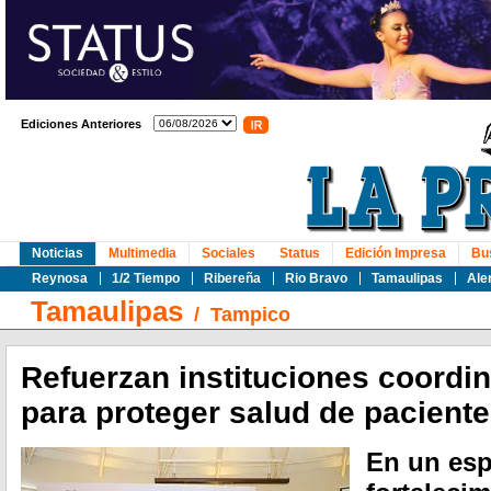
Ediciones Anteriores
Noticias
Multimedia
Sociales
Status
Edición Impresa
Bu
Reynosa
1/2 Tiempo
Ribereña
Rio Bravo
Tamaulipas
Ale
Tamaulipas
/
Tampico
Refuerzan instituciones coordin
para proteger salud de pacient
En un esp