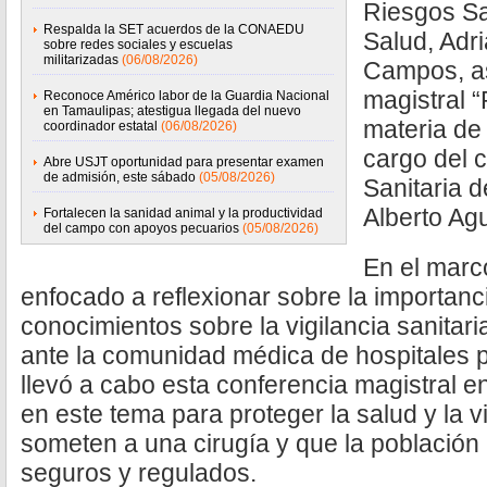
Riesgos San
Respalda la SET acuerdos de la CONAEDU
Salud, Adr
sobre redes sociales y escuelas
militarizadas
(06/08/2026)
Campos, as
magistral “
Reconoce Américo labor de la Guardia Nacional
en Tamaulipas; atestigua llegada del nuevo
materia de 
coordinador estatal
(06/08/2026)
cargo del 
Abre USJT oportunidad para presentar examen
de admisión, este sábado
(05/08/2026)
Sanitaria 
Alberto Agu
Fortalecen la sanidad animal y la productividad
del campo con apoyos pecuarios
(05/08/2026)
En el marc
enfocado a reflexionar sobre la importanci
conocimientos sobre la vigilancia sanitaria
ante la comunidad médica de hospitales p
llevó a cabo esta conferencia magistral e
en este tema para proteger la salud y la 
someten a una cirugía y que la población i
seguros y regulados.