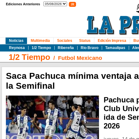
Ediciones Anteriores
Noticias
Multimedia
Sociales
Status
Edición Impresa
Bu
Reynosa
1/2 Tiempo
Ribereña
Rio Bravo
Tamaulipas
Ale
1/2 Tiempo
/
Futbol Mexicano
Saca Pachuca mínima ventaja 
la Semifinal
Pachuca p
Club Univ
ida de Se
2026