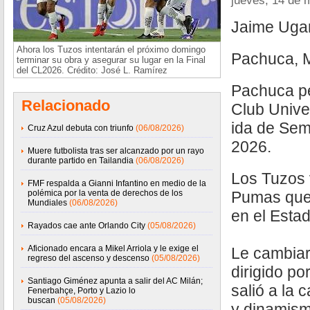
jueves, 14 de 
Jaime Ugar
Ahora los Tuzos intentarán el próximo domingo
Pachuca, 
terminar su obra y asegurar su lugar en la Final
del CL2026. Crédito: José L. Ramírez
Pachuca pe
Relacionado
Club Unive
ida de Sem
Cruz Azul debuta con triunfo
(06/08/2026)
2026.
Muere futbolista tras ser alcanzado por un rayo
durante partido en Tailandia
(06/08/2026)
Los Tuzos 
FMF respalda a Gianni Infantino en medio de la
polémica por la venta de derechos de los
Pumas que 
Mundiales
(06/08/2026)
en el Estad
Rayados cae ante Orlando City
(05/08/2026)
Aficionado encara a Mikel Arriola y le exige el
Le cambiar
regreso del ascenso y descenso
(05/08/2026)
dirigido po
Santiago Giménez apunta a salir del AC Milán;
salió a la 
Fenerbahçe, Porto y Lazio lo
buscan
(05/08/2026)
y dinamism