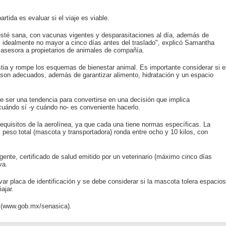
rtida es evaluar si el viaje es viable.
sté sana, con vacunas vigentes y desparasitaciones al día, además de
e, idealmente no mayor a cinco días antes del traslado", explicó Samantha
 asesora a propietarios de animales de compañía.
ia y rompe los esquemas de bienestar animal. Es importante considerar si e
to son adecuados, además de garantizar alimento, hidratación y un espacio
de ser una tendencia para convertirse en una decisión que implica
cuándo sí -y cuándo no- es conveniente hacerlo.
 requisitos de la aerolínea, ya que cada una tiene normas específicas. La
 peso total (mascota y transportadora) ronda entre ocho y 10 kilos, con
gente, certificado de salud emitido por un veterinario (máximo cinco días
va.
r placa de identificación y se debe considerar si la mascota tolera espacios
ajar.
 (www.gob.mx/senasica).