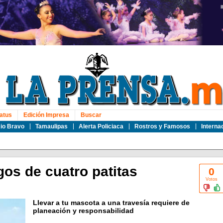
atus
Edición Impresa
Buscar
io Bravo
Tamaulipas
Alerta Policiaca
Rostros y Famosos
Interna
gos de cuatro patitas
0
Votos
Llevar a tu mascota a una travesía requiere de
planeación y responsabilidad