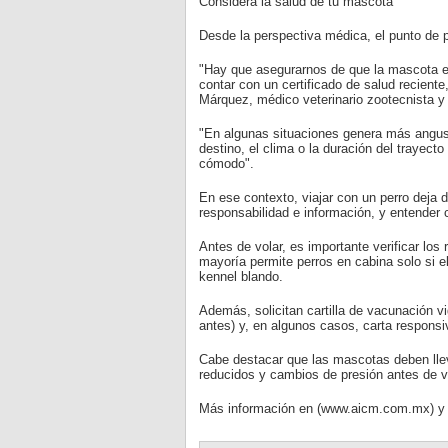
Considera la salud de tu mascota
Desde la perspectiva médica, el punto de pa
"Hay que asegurarnos de que la mascota e
contar con un certificado de salud recient
Márquez, médico veterinario zootecnista y
"En algunas situaciones genera más angust
destino, el clima o la duración del trayec
cómodo".
En ese contexto, viajar con un perro deja 
responsabilidad e información, y entender 
Antes de volar, es importante verificar los
mayoría permite perros en cabina solo si el
kennel blando.
Además, solicitan cartilla de vacunación vi
antes) y, en algunos casos, carta responsi
Cabe destacar que las mascotas deben lleva
reducidos y cambios de presión antes de vi
Más información en (www.aicm.com.mx) y