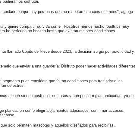
 pudiéramos disfrutar.
 cuidado porque hay personas que no respetan espacios ni límites", agregó
ama y quiere compartir su vida con él. Nosotros hemos hecho roadtrips muy
pero he preferido no hacerlo hasta que existan mejores condiciones.
errito llamado Copito de Nieve desde 2023, la decisión surgió por practicidad y
enerlo que enviar a una guardería. Disfruto poder hacer actividades diferente
l segmento pues considera que faltan condiciones para trasladar a las
fan de estrés.
neas siguen siendo costosos, confusos y con pocas reglas unificadas, ya qu
ge planeación como elegir alojamientos adecuados, confirmar accesos,
descanso.
 que solo permiten mascotas y aquellos diseñados para recibirlas.