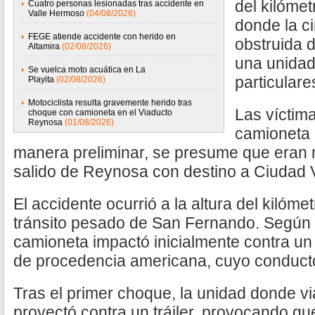
del kilómet
Cuatro personas lesionadas tras accidente en
Valle Hermoso
(04/08/2026)
donde la c
FEGE atiende accidente con herido en
obstruida 
Altamira
(02/08/2026)
una unidad
Se vuelca moto acuática en La
particulare
Playita
(02/08/2026)
Motociclista resulta gravemente herido tras
Las víctim
choque con camioneta en el Viaducto
Reynosa
(01/08/2026)
camioneta 
manera preliminar, se presume que eran
salido de Reynosa con destino a Ciudad V
El accidente ocurrió a la altura del kilóme
tránsito pesado de San Fernando. Según l
camioneta impactó inicialmente contra un
de procedencia americana, cuyo conducto
Tras el primer choque, la unidad donde v
proyectó contra un tráiler, provocando qu