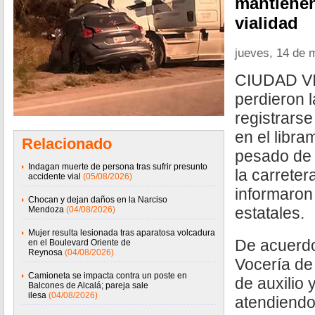
mantienen
vialidad
jueves, 14 de 
CIUDAD VI
perdieron l
registrars
en el libra
Relacionado
pesado de
Indagan muerte de persona tras sufrir presunto
la carreter
accidente vial
(05/08/2026)
informaron
Chocan y dejan daños en la Narciso
estatales.
Mendoza
(04/08/2026)
Mujer resulta lesionada tras aparatosa volcadura
De acuerdo
en el Boulevard Oriente de
Reynosa
(04/08/2026)
Vocería de
Camioneta se impacta contra un poste en
de auxilio 
Balcones de Alcalá; pareja sale
ilesa
(04/08/2026)
atendiendo