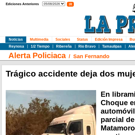
Ediciones Anteriores
Noticias
Multimedia
Sociales
Status
Edición Impresa
Bu
Reynosa
1/2 Tiempo
Ribereña
Rio Bravo
Tamaulipas
Ale
Alerta Policiaca
/
San Fernando
Trágico accidente deja dos muje
En libram
Choque en
automóvil 
parcial de
Matamoros