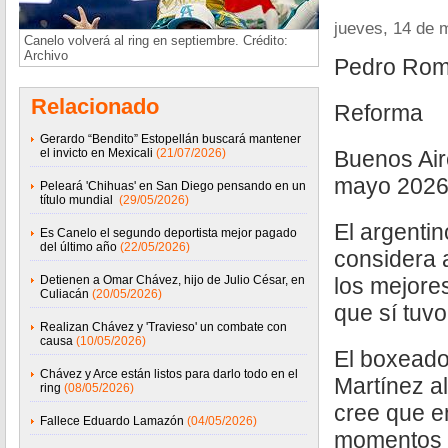
jueves, 14 de 
Canelo volverá al ring en septiembre. Crédito:
Archivo
Pedro Rom
Relacionado
Reforma
Gerardo “Bendito” Estopellán buscará mantener
el invicto en Mexicali
(21/07/2026)
Buenos Air
mayo 2026
Peleará 'Chihuas' en San Diego pensando en un
título mundial
(29/05/2026)
El argenti
Es Canelo el segundo deportista mejor pagado
del último año
(22/05/2026)
considera 
Detienen a Omar Chávez, hijo de Julio César, en
los mejore
Culiacán
(20/05/2026)
que sí tuv
Realizan Chávez y 'Travieso' un combate con
causa
(10/05/2026)
El boxeado
Chávez y Arce están listos para darlo todo en el
Martínez al
ring
(08/05/2026)
cree que en
Fallece Eduardo Lamazón
(04/05/2026)
momentos j