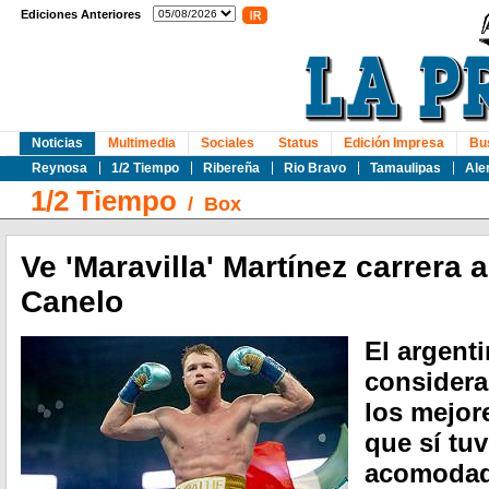
Ediciones Anteriores
Noticias
Multimedia
Sociales
Status
Edición Impresa
Bu
Reynosa
1/2 Tiempo
Ribereña
Rio Bravo
Tamaulipas
Ale
1/2 Tiempo
/
Box
Ve 'Maravilla' Martínez carrera
Canelo
El argent
considera
los mejor
que sí tu
acomoda