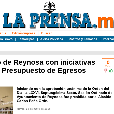
atus
Edición Impresa
Buscar
io Bravo
Tamaulipas
Alerta Policiaca
Rostros y Famosos
Interna
o de Reynosa con iniciativas
0
Votos
l Presupuesto de Egresos
Iniciando con la aprobación unánime de la Orden del
Día, la LXXVI, Septuagésima Sexta, Sesión Ordinaria del
Ayuntamiento de Reynosa fue presidida por el Alcalde
Carlos Peña Ortiz.
jueves, 14 de mayo de 2026