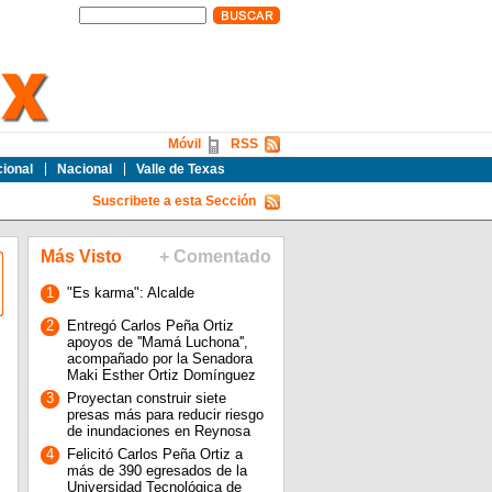
Móvil
RSS
cional
Nacional
Valle de Texas
Suscribete a esta Sección
Más Visto
+ Comentado
1
"Es karma": Alcalde
2
Entregó Carlos Peña Ortiz
apoyos de ''Mamá Luchona'',
acompañado por la Senadora
Maki Esther Ortiz Domínguez
3
Proyectan construir siete
presas más para reducir riesgo
de inundaciones en Reynosa
4
Felicitó Carlos Peña Ortiz a
más de 390 egresados de la
Universidad Tecnológica de