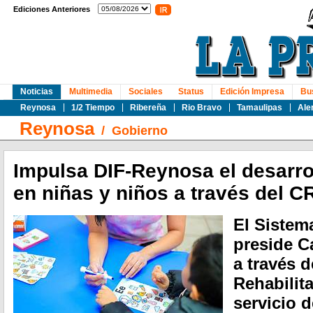
Ediciones Anteriores
Noticias
Multimedia
Sociales
Status
Edición Impresa
Bu
Reynosa
1/2 Tiempo
Ribereña
Rio Bravo
Tamaulipas
Ale
Reynosa
/
Gobierno
Impulsa DIF-Reynosa el desarrol
en niñas y niños a través del C
El Sistem
preside C
a través d
Rehabilita
servicio 