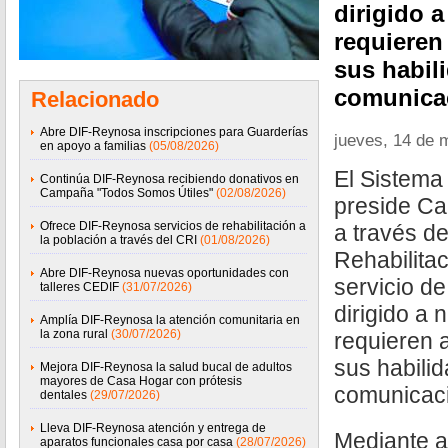
dirigido 
requieren
sus habil
comunica
Relacionado
Abre DIF-Reynosa inscripciones para Guarderías
jueves, 14 de 
en apoyo a familias
(05/08/2026)
El Sistema
Continúa DIF-Reynosa recibiendo donativos en
Campaña "Todos Somos Útiles"
(02/08/2026)
preside Ca
Ofrece DIF-Reynosa servicios de rehabilitación a
a través de
la población a través del CRI
(01/08/2026)
Rehabilitac
Abre DIF-Reynosa nuevas oportunidades con
servicio d
talleres CEDIF
(31/07/2026)
dirigido a 
Amplía DIF-Reynosa la atención comunitaria en
la zona rural
(30/07/2026)
requieren 
sus habili
Mejora DIF-Reynosa la salud bucal de adultos
mayores de Casa Hogar con prótesis
comunicac
dentales
(29/07/2026)
Lleva DIF-Reynosa atención y entrega de
Mediante ac
aparatos funcionales casa por casa
(28/07/2026)