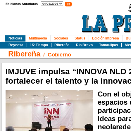
Ediciones Anteriores
Noticias
Multimedia
Sociales
Status
Edición Impresa
Bu
Reynosa
1/2 Tiempo
Ribereña
Rio Bravo
Tamaulipas
Ale
Ribereña
/
Gobierno
IMJUVE impulsa “INNOVA NLD 
fortalecer el talento y la innova
Con el ob
espacios 
participa
ideas par
neolareden