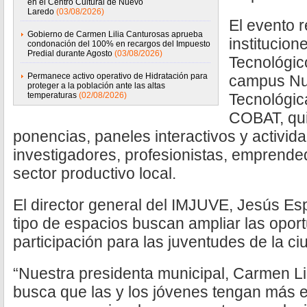
en el Centro Cultural de Nuevo
Laredo
(03/08/2026)
El evento 
Gobierno de Carmen Lilia Canturosas aprueba
institucion
condonación del 100% en recargos del Impuesto
Predial durante Agosto
(03/08/2026)
Tecnológic
Permanece activo operativo de Hidratación para
campus Nu
proteger a la población ante las altas
temperaturas
(02/08/2026)
Tecnológi
COBAT, qui
ponencias, paneles interactivos y activid
investigadores, profesionistas, emprende
sector productivo local.
El director general del IMJUVE, Jesús Es
tipo de espacios buscan ampliar las opor
participación para las juventudes de la ci
“Nuestra presidenta municipal, Carmen Lil
busca que las y los jóvenes tengan más e