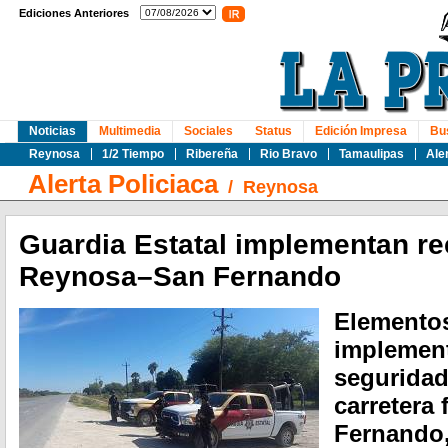
Ediciones Anteriores
Noticias
Multimedia
Sociales
Status
Edición Impresa
Bu
Reynosa
1/2 Tiempo
Ribereña
Rio Bravo
Tamaulipas
Ale
Alerta Policiaca
/
Reynosa
Guardia Estatal implementan re
Reynosa–San Fernando
Elementos
implement
seguridad 
carretera
Fernando, 