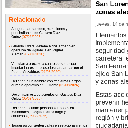
San Loren
zonas ale
Relacionado
jueves, 14 de 
Aseguran armamento, municiones y
ponchallantas en Gustavo Díaz
Elementos 
Ordaz
(07/08/2026)
implementa
Guardia Estatal detiene a civil armado en
seguridad y
operativo de vigilancia en Miguel
Alemán
(07/08/2026)
carretera 
Vinculan a proceso a cuatro personas por
San Fernand
intentar ingresar accesorios para armas por el
Puente Anzaldúas
(06/08/2026)
ejido San 
y zonas al
Detienen a un hombre con tres armas largas
durante operativo en El Mante
(05/08/2026)
Estas acci
Decomisan estupefacientes en Gustavo Díaz
Ordaz
(05/08/2026)
prevenir h
Detienen a cuatro personas armadas en
mantener p
Matamoros; aseguran arma larga y
cartuchos
(05/08/2026)
región y br
ciudadanía 
Taquerías convierten calles en estacionamientos