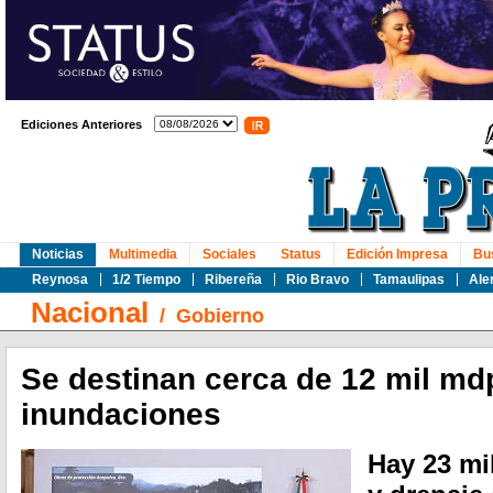
Ediciones Anteriores
Noticias
Multimedia
Sociales
Status
Edición Impresa
Bu
Reynosa
1/2 Tiempo
Ribereña
Rio Bravo
Tamaulipas
Ale
Nacional
/
Gobierno
Se destinan cerca de 12 mil mdp
inundaciones
Hay 23 mi