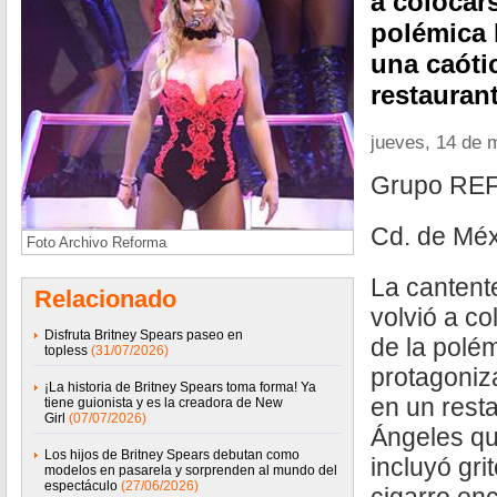
a colocars
polémica 
una caóti
restauran
jueves, 14 de 
Grupo R
Cd. de Méx
Foto Archivo Reforma
La canten
Relacionado
volvió a co
Disfruta Britney Spears paseo en
de la polé
topless
(31/07/2026)
protagoniz
¡La historia de Britney Spears toma forma! Ya
en un rest
tiene guionista y es la creadora de New
Girl
(07/07/2026)
Ángeles qu
Los hijos de Britney Spears debutan como
incluyó gri
modelos en pasarela y sorprenden al mundo del
espectáculo
(27/06/2026)