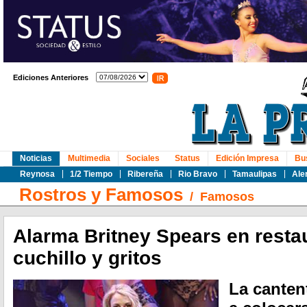
Ediciones Anteriores
Noticias
Multimedia
Sociales
Status
Edición Impresa
Bu
Reynosa
1/2 Tiempo
Ribereña
Rio Bravo
Tamaulipas
Ale
Rostros y Famosos
/
Famosos
Alarma Britney Spears en resta
cuchillo y gritos
La canten