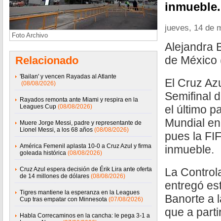
inmueble.
jueves, 14 de 
Foto Archivo
Alejandra 
de México
Relacionado
'Bailan' y vencen Rayadas al Atlante
El Cruz Azu
(08/08/2026)
Semifinal 
Rayados remonta ante Miami y respira en la
Leagues Cup
(08/08/2026)
el último pa
Mundial en
Muere Jorge Messi, padre y representante de
Lionel Messi, a los 68 años
(08/08/2026)
pues la FIF
América Femenil aplasta 10-0 a Cruz Azul y firma
inmueble.
goleada histórica
(08/08/2026)
Cruz Azul espera decisión de Érik Lira ante oferta
La Control
de 14 millones de dólares
(08/08/2026)
entregó es
Tigres mantiene la esperanza en la Leagues
Banorte a l
Cup tras empatar con Minnesota
(07/08/2026)
que a part
Habla Correcaminos en la cancha: le pega 3-1 a