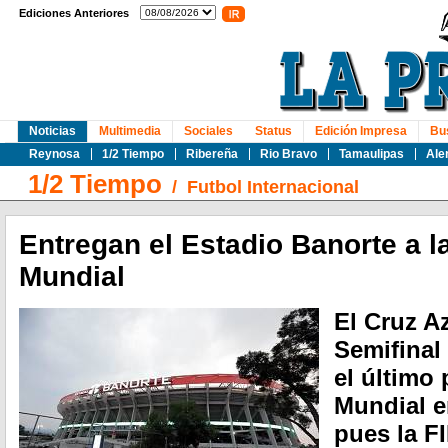
Ediciones Anteriores
Noticias
Multimedia
Sociales
Status
Edición Impresa
Bu
Reynosa
1/2 Tiempo
Ribereña
Rio Bravo
Tamaulipas
Ale
1/2 Tiempo
/
Futbol Internacional
Entregan el Estadio Banorte a la
Mundial
El Cruz Az
Semifinal
el último 
Mundial e
pues la F