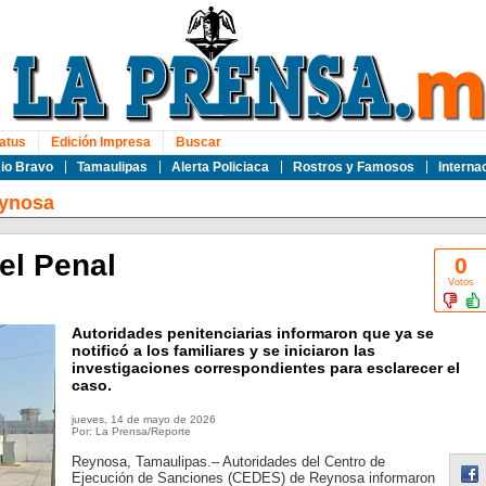
atus
Edición Impresa
Buscar
io Bravo
Tamaulipas
Alerta Policiaca
Rostros y Famosos
Interna
ynosa
 el Penal
0
Votos
Autoridades penitenciarias informaron que ya se
notificó a los familiares y se iniciaron las
investigaciones correspondientes para esclarecer el
caso.
jueves, 14 de mayo de 2026
Por: La Prensa/Reporte
Reynosa, Tamaulipas.– Autoridades del Centro de
Ejecución de Sanciones (CEDES) de Reynosa informaron