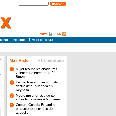
Móvil
RSS
cional
Nacional
Valle de Texas
Más Visto
+ Comentado
1
Mujer resulta lesionada tras
volcar en la carretera a Río
Bravo
2
Encuentran a mujer sin vida
dentro de su vivienda en
Reynosa
3
Muere mujer en accidente
sobre la carretera a Monterrey
4
Captura Guardia Estatal a
presunto responsable de
atropello