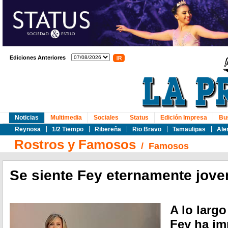
Ediciones Anteriores
Noticias
Multimedia
Sociales
Status
Edición Impresa
Bu
Reynosa
1/2 Tiempo
Ribereña
Rio Bravo
Tamaulipas
Ale
Rostros y Famosos
/
Famosos
Se siente Fey eternamente jove
A lo largo
Fey ha i