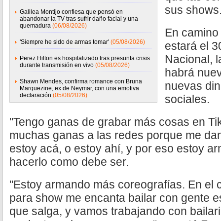
sus shows
Galilea Montijo confiesa que pensó en
abandonar la TV tras sufrir daño facial y una
quemadura
(06/08/2026)
En camino 
'Siempre he sido de armas tomar'
(05/08/2026)
estará el 3
Nacional, l
Perez Hilton es hospitalizado tras presunta crisis
durante transmisión en vivo
(05/08/2026)
habrá nuev
Shawn Mendes, confirma romance con Bruna
nuevas din
Marquezine, ex de Neymar, con una emotiva
declaración
(05/08/2026)
sociales.
"Tengo ganas de grabar más cosas en Tik
muchas ganas a las redes porque me dan 
estoy acá, o estoy ahí, y por eso estoy 
hacerlo como debe ser.
"Estoy armando más coreografías. En el c
para show me encanta bailar con gente es
que salga, y vamos trabajando con bailar