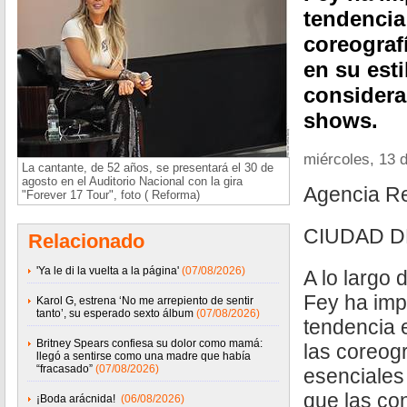
tendencia 
coreograf
en su esti
considera
shows.
miércoles, 13 
La cantante, de 52 años, se presentará el 30 de
agosto en el Auditorio Nacional con la gira
Agencia R
"Forever 17 Tour", foto ( Reforma)
CIUDAD D
Relacionado
'Ya le di la vuelta a la página'
(07/08/2026)
A lo largo 
Fey ha im
Karol G, estrena ‘No me arrepiento de sentir
tanto’, su esperado sexto álbum
(07/08/2026)
tendencia e
Britney Spears confiesa su dolor como mamá:
las coreog
llegó a sentirse como una madre que había
“fracasado”
(07/08/2026)
esenciales 
que las con
¡Boda arácnida!
(06/08/2026)