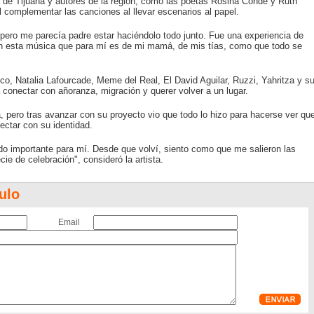
a de Tijuana y autores de la región, como las poetas Rosina Conde y Ruth
 complementar las canciones al llevar escenarios al papel.
ro, pero me parecía padre estar haciéndolo todo junto. Fue una experiencia de
 en esta música que para mí es de mi mamá, de mis tías, como que todo se
co, Natalia Lafourcade, Meme del Real, El David Aguilar, Ruzzi, Yahritza y s
conectar con añoranza, migración y querer volver a un lugar.
 pero tras avanzar con su proyecto vio que todo lo hizo para hacerse ver qu
ctar con su identidad.
do importante para mí. Desde que volví, siento como que me salieron las
ie de celebración", consideró la artista.
ulo
Email