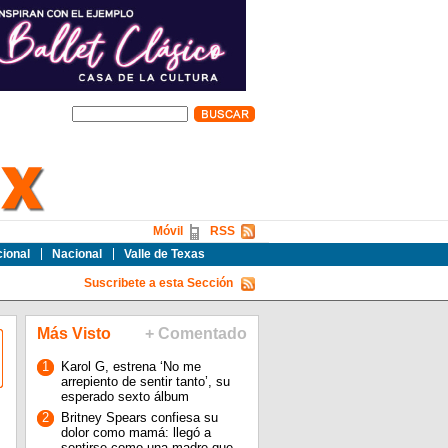
Móvil
RSS
cional
Nacional
Valle de Texas
Suscribete a esta Sección
Más Visto
+ Comentado
1
Karol G, estrena ‘No me
arrepiento de sentir tanto’, su
esperado sexto álbum
2
Britney Spears confiesa su
dolor como mamá: llegó a
sentirse como una madre que