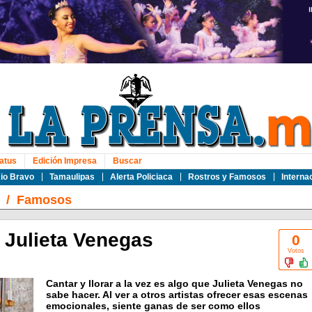
atus
Edición Impresa
Buscar
io Bravo
Tamaulipas
Alerta Policiaca
Rostros y Famosos
Interna
/
Famosos
- Julieta Venegas
0
Votos
Cantar y llorar a la vez es algo que Julieta Venegas no
sabe hacer. Al ver a otros artistas ofrecer esas escenas
emocionales, siente ganas de ser como ellos