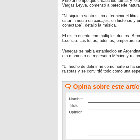
Pero al tiempo que creaba los temas y leí
Vargas Leyva, comenzó a parecerle natural
"Ni siquiera sabía si iba a terminar el lib
estar inmersa en paisajes, en historias y
conectaba", detalló la música.
El disco cuenta con múltiples duetos: Bron
Esencia. Las letras, además, empezaron a 
Venegas se había establecido en Argentina,
era momento de regresar a México y recone
"El hecho de definirme como norteña ha si
raizotas y se convirtió todo como una espec
Opina sobre este artíc
Nombre
Título
Opinion