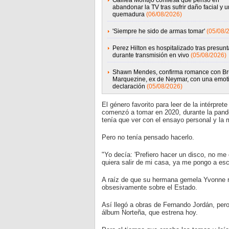
Galilea Montijo confiesa que pensó en
abandonar la TV tras sufrir daño facial y 
quemadura
(06/08/2026)
'Siempre he sido de armas tomar'
(05/08/
Perez Hilton es hospitalizado tras presunta
durante transmisión en vivo
(05/08/2026)
Shawn Mendes, confirma romance con B
Marquezine, ex de Neymar, con una emot
declaración
(05/08/2026)
El género favorito para leer de la intérpret
comenzó a tomar en 2020, durante la pandem
tenía que ver con el ensayo personal y la 
Pero no tenía pensado hacerlo.
"Yo decía: 'Prefiero hacer un disco, no me
quiera salir de mi casa, ya me pongo a escri
A raíz de que su hermana gemela Yvonne rea
obsesivamente sobre el Estado.
Así llegó a obras de Fernando Jordán, pe
álbum Norteña, que estrena hoy.