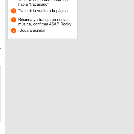
había “fracasado”
3
'Ya le di la vuelta a la página'
4
Rihanna ya trabaja en nueva
música, confirma A$AP Rocky
5
¡Boda arácnida!
e