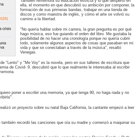
También rememora su educación estricta y lo que despertó en
una
ella, el momento en que descubrió su ambición por componer, la
formación de sus primeras bandas, trabajar en una tienda de
discos y como maestra de inglés, y cómo el arte se volvió su
2026)
camino a la libertad.
 crisis
"No quería hablar sobre mi carrera, la gran pregunta es por qué
hago música, eso fue guiando el orden del libro. Me gustaba la
posibilidad de no hacer una cronología porque no quería cubrir
todo, solamente algunos aspectos de cosas que pasaban en mi
runa
iva
vida y que se conectaban a través de la música", resaltó
Venegas.
e de "Lento" y "Me Voy" es la novela, pero en sus talleres de escritura que
ia de Covid- 9, descubrió que lo que realmente le interesaba al escribir
memoria.
 quiero poner a escribir una memoria, ya que tenga 90, no haga nada y no
birla'".
lizó un proyecto sobre su natal Baja California, la cantante empezó a leer
ro también recordó las canciones que oía su madre y comenzó a maquinar su