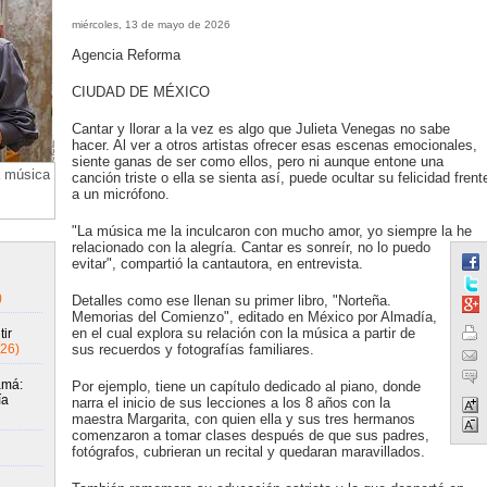
miércoles, 13 de mayo de 2026
Agencia Reforma
CIUDAD DE MÉXICO
Cantar y llorar a la vez es algo que Julieta Venegas no sabe
hacer. Al ver a otros artistas ofrecer esas escenas emocionales,
siente ganas de ser como ellos, pero ni aunque entone una
a música
canción triste o ella se sienta así, puede ocultar su felicidad frent
a un micrófono.
"La música me la inculcaron con mucho amor, yo siempre la he
relacionado con la alegría. Cantar es sonreír, no lo puedo
evitar", compartió la cantautora, en entrevista.
)
Detalles como ese llenan su primer libro, "Norteña.
Memorias del Comienzo", editado en México por Almadía,
en el cual explora su relación con la música a partir de
ir
26)
sus recuerdos y fotografías familiares.
amá:
Por ejemplo, tiene un capítulo dedicado al piano, donde
ía
narra el inicio de sus lecciones a los 8 años con la
maestra Margarita, con quien ella y sus tres hermanos
comenzaron a tomar clases después de que sus padres,
fotógrafos, cubrieran un recital y quedaran maravillados.