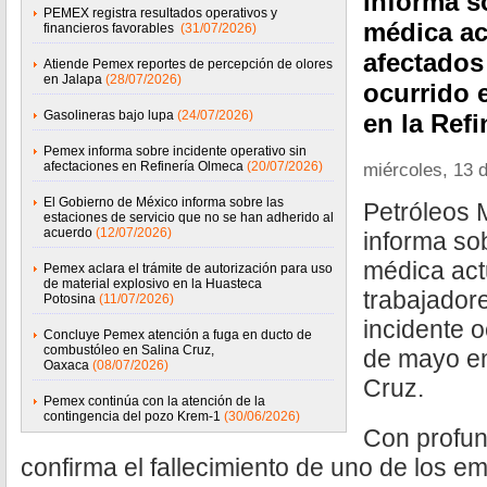
informa s
PEMEX registra resultados operativos y
médica ac
financieros favorables
(31/07/2026)
afectados
Atiende Pemex reportes de percepción de olores
en Jalapa
(28/07/2026)
ocurrido 
Gasolineras bajo lupa
(24/07/2026)
en la Refi
Pemex informa sobre incidente operativo sin
afectaciones en Refinería Olmeca
(20/07/2026)
miércoles, 13 
El Gobierno de México informa sobre las
Petróleos
estaciones de servicio que no se han adherido al
acuerdo
(12/07/2026)
informa sob
médica act
Pemex aclara el trámite de autorización para uso
de material explosivo en la Huasteca
trabajador
Potosina
(11/07/2026)
incidente o
Concluye Pemex atención a fuga en ducto de
combustóleo en Salina Cruz,
de mayo en
Oaxaca
(08/07/2026)
Cruz.
Pemex continúa con la atención de la
contingencia del pozo Krem-1
(30/06/2026)
Con profund
confirma el fallecimiento de uno de los e