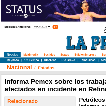
Ediciones Anteriores
Noticias
Multimedia
Sociales
Status
Edición Impresa
Bu
Reynosa
1/2 Tiempo
Ribereña
Rio Bravo
Tamaulipas
Ale
Nacional
/
Estados
Informa Pemex sobre los traba
afectados en incidente en Refin
Petróleos
Relacionado