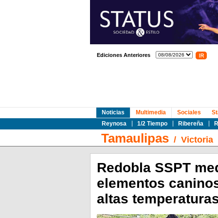
Ediciones Anteriores
Noticias
Multimedia
Sociales
St
Reynosa
1/2 Tiempo
Ribereña
R
Tamaulipas
/
Victoria
Redobla SSPT med
elementos caninos
altas temperatura