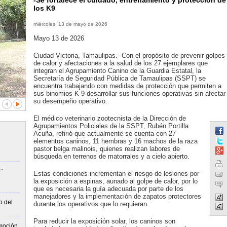
-Se fortalece el cuidado, entrenamiento y protección de
los K9
miércoles, 13 de mayo de 2026
Mayo 13 de 2026
Ciudad Victoria, Tamaulipas.- Con el propósito de prevenir golpes
de calor y afectaciones a la salud de los 27 ejemplares que
integran el Agrupamiento Canino de la Guardia Estatal, la
Secretaría de Seguridad Pública de Tamaulipas (SSPT) se
encuentra trabajando con medidas de protección que permiten a
sus binomios K-9 desarrollar sus funciones operativas sin afectar
su desempeño operativo.
El médico veterinario zootecnista de la Dirección de
Agrupamientos Policiales de la SSPT, Rubén Portilla
Acuña, refirió que actualmente se cuenta con 27
elementos caninos, 11 hembras y 16 machos de la raza
pastor belga malinois, quienes realizan labores de
búsqueda en terrenos de matorrales y a cielo abierto.
°
Estas condiciones incrementan el riesgo de lesiones por
la exposición a espinas, aunado al golpe de calor, por lo
que es necesaria la guía adecuada por parte de los
manejadores y la implementación de zapatos protectores
o del
durante los operativos que lo requieran.
Para reducir la exposición solar, los caninos son
moción