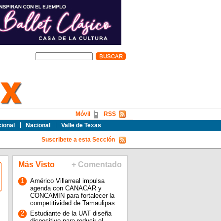
Móvil
RSS
cional
Nacional
Valle de Texas
Suscribete a esta Sección
Más Visto
+ Comentado
1
Américo Villarreal impulsa
agenda con CANACAR y
CONCAMIN para fortalecer la
competitividad de Tamaulipas
2
Estudiante de la UAT diseña
dispositivo para reducir el