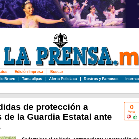
atus
Edición Impresa
Buscar
io Bravo
Tamaulipas
Alerta Policiaca
Rostros y Famosos
Interna
idas de protección a
0
Votos
 de la Guardia Estatal ante
s