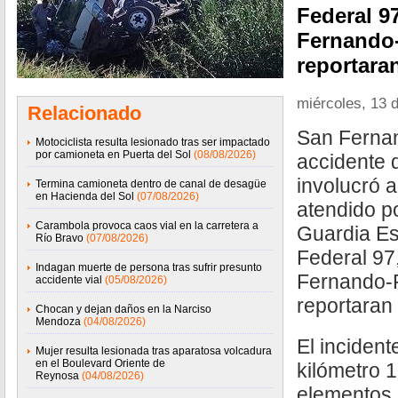
Federal 9
Fernando-
reportara
miércoles, 13 
Relacionado
San Fernan
Motociclista resulta lesionado tras ser impactado
por camioneta en Puerta del Sol
(08/08/2026)
accidente d
involucró 
Termina camioneta dentro de canal de desagüe
en Hacienda del Sol
(07/08/2026)
atendido p
Carambola provoca caos vial en la carretera a
Guardia Est
Río Bravo
(07/08/2026)
Federal 97
Indagan muerte de persona tras sufrir presunto
Fernando-R
accidente vial
(05/08/2026)
reportaran
Chocan y dejan daños en la Narciso
Mendoza
(04/08/2026)
El incidente
Mujer resulta lesionada tras aparatosa volcadura
en el Boulevard Oriente de
kilómetro 
Reynosa
(04/08/2026)
elementos a