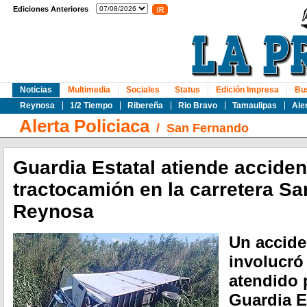
Ediciones Anteriores
Noticias
Multimedia
Sociales
Status
Edición Impresa
Bu
Reynosa
1/2 Tiempo
Ribereña
Rio Bravo
Tamaulipas
Ale
Alerta Policiaca
/
San Fernando
Guardia Estatal atiende acciden
tractocamión en la carretera S
Reynosa
Un accide
involucró
atendido 
Guardia Es