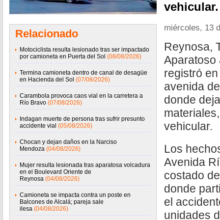
vehicular.
miércoles, 13 
Relacionado
Reynosa, T
Motociclista resulta lesionado tras ser impactado
por camioneta en Puerta del Sol
(08/08/2026)
Aparatoso 
registró e
Termina camioneta dentro de canal de desagüe
en Hacienda del Sol
(07/08/2026)
avenida de
Carambola provoca caos vial en la carretera a
donde dej
Río Bravo
(07/08/2026)
materiales
Indagan muerte de persona tras sufrir presunto
vehicular.
accidente vial
(05/08/2026)
Chocan y dejan daños en la Narciso
Los hechos
Mendoza
(04/08/2026)
Avenida Río
Mujer resulta lesionada tras aparatosa volcadura
en el Boulevard Oriente de
costado de 
Reynosa
(04/08/2026)
donde part
Camioneta se impacta contra un poste en
el acciden
Balcones de Alcalá; pareja sale
ilesa
(04/08/2026)
unidades d