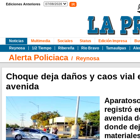
Ediciones Anteriores
Noticias
Multimedia
Sociales
Status
Edición Impresa
Bu
Reynosa
1/2 Tiempo
Ribereña
Rio Bravo
Tamaulipas
Ale
Alerta Policiaca
/
Reynosa
Choque deja daños y caos vial 
avenida
Aparatoso
registró 
avenida d
donde de
materiale