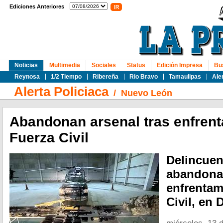
Ediciones Anteriores
Noticias
Multimedia
Sociales
Status
Edición Impresa
Bu
Reynosa
1/2 Tiempo
Ribereña
Rio Bravo
Tamaulipas
Ale
Alerta Policiaca
/
Nuevo León
Abandonan arsenal tras enfren
Fuerza Civil
Delincuen
abandonar
enfrentam
Civil, en