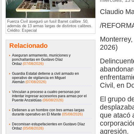
miércoles, 13 
Claudio Ma
Fuerza Civil aseguró un fusil Barret calibre .50,
/REFORM
además de 13 armas largas de distintos calibres.
Crédito: Especial
Monterrey,
Relacionado
2026)
Aseguran armamento, municiones y
Delincuent
ponchallantas en Gustavo Díaz
Ordaz
(07/08/2026)
abandonaro
Guardia Estatal detiene a civil armado en
enfrentami
operativo de vigilancia en Miguel
Alemán
(07/08/2026)
Civil, en D
Vinculan a proceso a cuatro personas por
intentar ingresar accesorios para armas por el
El grupo de
Puente Anzaldúas
(06/08/2026)
desplazaba
Detienen a un hombre con tres armas largas
que atacó 
durante operativo en El Mante
(05/08/2026)
corporación
Decomisan estupefacientes en Gustavo Díaz
Ordaz
(05/08/2026)
agresión.