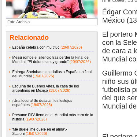
miércoles, 13 
Édgar Con
México (1
Foto Archivo
El portero
Relacionado
con la Sel
España celebra con multitud
(20/07/2026)
de cara a l
Mundial co
Messi rompe el silencio tras perder la Final del
Mundial: "El dolor es muy grande"
(20/07/2026)
Guillermo 
Entrega Sheinbaum medallas a España en final
del Mundial
(19/07/2026)
niño sus ú
Esquina de Buenos Aires, la casa de los
futbolista 
argentinos en México
(19/07/2026)
del que ser
¡Una locura! Se desatan los festejos
Mundial de
españoles
(19/07/2026)
Presume FIFA lleno en el Mundial más caro de la
historia
(19/07/2026)
'Me duele, me duele en el alma'.-
Scaloni
(19/07/2026)
El portero 