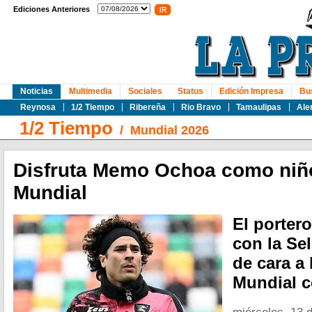
Ediciones Anteriores
Noticias
Multimedia
Sociales
Status
Edición Impresa
Bu
Reynosa
1/2 Tiempo
Ribereña
Rio Bravo
Tamaulipas
Ale
1/2 Tiempo
/
Mundial 2026
Disfruta Memo Ochoa como niñ
Mundial
El porter
con la Se
de cara a 
Mundial c