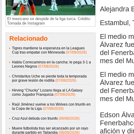
Alejandra 
El mexicano se despide de la liga turca. Crédito:
Estambul, 
Tomada de Instagram
El medio 
Relacionado
Álvarez fue
Tigres mantiene la esperanza en la Leagues
del Fener
Cup tras empatar con Minnesota
(07/08/2026)
mes del Mu
Habla Correcaminos en la cancha: le pega 3-1 a
Leones Negros
(07/08/2026)
El medio 
Christantus Uche se pierde toda la temporada
por grave lesión de rodilla
(07/08/2026)
Álvarez fue
del Fener
Hirving “Chucky” Lozano llega al LA Galaxy
como Jugador Franquicia
(07/08/2026)
mes del Mu
Raúl Jiménez vuelve a los Wolves con triunfo en
la Copa de la Liga
(07/08/2026)
Edson Álva
Cruz Azul debuta con triunfo
(06/08/2026)
Fenerbahce,
Muere futbolista tras ser alcanzado por un rayo
afición y d
durante partido en Tailandia
(06/08/2026)