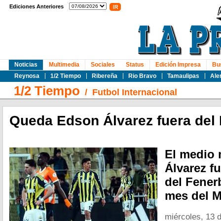
Ediciones Anteriores
Noticias
Multimedia
Sociales
Status
Edición Impresa
Bu
Reynosa
1/2 Tiempo
Ribereña
Rio Bravo
Tamaulipas
Ale
1/2 Tiempo
/
Futbol Internacional
Queda Edson Álvarez fuera del
El medio
Álvarez f
del Fener
mes del M
miércoles, 13 