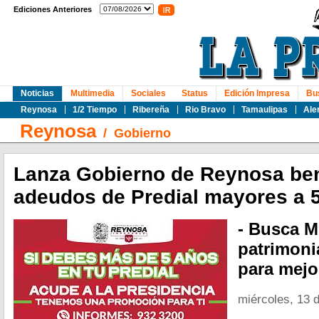
Ediciones Anteriores
Noticias
Multimedia
Sociales
Status
Edición Impresa
Bu
Reynosa
1/2 Tiempo
Ribereña
Rio Bravo
Tamaulipas
Ale
Reynosa
/
Gobierno
Lanza Gobierno de Reynosa ben
adeudos de Predial mayores a 
- Busca M
patrimoni
para mejo
miércoles, 13 