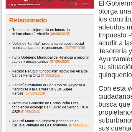
El Gobiern
otorga una
los contri
Relacionado
adeudos ma
''No tenemos injerencia en temas de
Impuesto Pr
hidrocarburos'': Alcalde
(08/08/2026)
acudir a la
"Jefes de Familia", programa de apoyo social
municipal para los reynosenses
(07/08/2026)
Tesorería 
Ayuntamien
Invita Gobierno Municipal de Reynosa a reportar
cables y postes caídos
(07/08/2026)
su situació
Recibió Refugio "Chocolatín" apoyo del Alcalde
quinquenio
Carlos Peña Ortiz
(07/08/2026)
Continúa invitando el Gobierno de Reynosa a
Con esta v
inscribirse a la Carrera 5K y 1K Super
Héroes
(07/08/2026)
ciudadanos
busca que 
Promueve Gobierno de Carlos Peña Ortiz
conciencia ecológica en Curso de Verano IRCA
propietario
2026
(07/08/2026)
suburbanos
Realizó Municipio limpieza y chapoleo en
Escuela Primaria de La Escondida
(07/08/2026)
sus cuenta