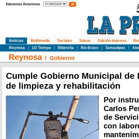
Ediciones Anteriores
Noticias
Multimedia
Sociales
Status
Edición Impresa
Bu
Reynosa
1/2 Tiempo
Ribereña
Rio Bravo
Tamaulipas
Ale
Reynosa
/
Gobierno
Cumple Gobierno Municipal de 
de limpieza y rehabilitación
Por instr
Carlos Peñ
de Servic
con labor
mantenimi