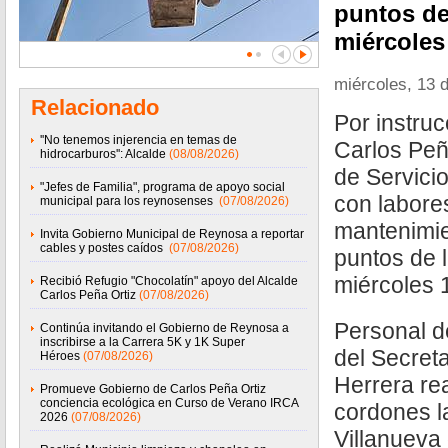
puntos de
miércoles
miércoles, 13 
Relacionado
Por instruc
''No tenemos injerencia en temas de
Carlos Peña
hidrocarburos'': Alcalde
(08/08/2026)
de Servici
"Jefes de Familia", programa de apoyo social
con labore
municipal para los reynosenses
(07/08/2026)
mantenimie
Invita Gobierno Municipal de Reynosa a reportar
cables y postes caídos
(07/08/2026)
puntos de l
miércoles 
Recibió Refugio "Chocolatín" apoyo del Alcalde
Carlos Peña Ortiz
(07/08/2026)
Personal d
Continúa invitando el Gobierno de Reynosa a
inscribirse a la Carrera 5K y 1K Super
del Secret
Héroes
(07/08/2026)
Herrera rea
Promueve Gobierno de Carlos Peña Ortiz
conciencia ecológica en Curso de Verano IRCA
cordones la
2026
(07/08/2026)
Villanueva 