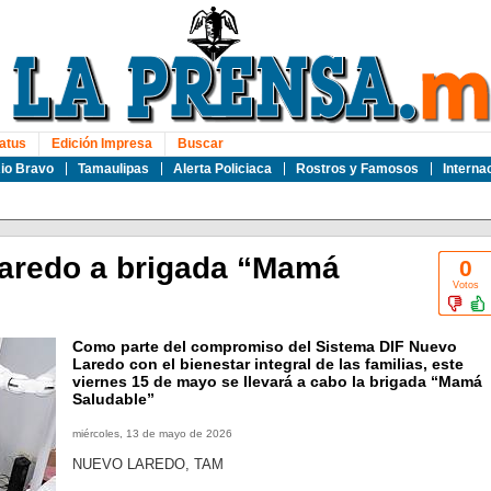
atus
Edición Impresa
Buscar
io Bravo
Tamaulipas
Alerta Policiaca
Rostros y Famosos
Interna
Laredo a brigada “Mamá
0
Votos
Como parte del compromiso del Sistema DIF Nuevo
Laredo con el bienestar integral de las familias, este
viernes 15 de mayo se llevará a cabo la brigada “Mamá
Saludable”
miércoles, 13 de mayo de 2026
NUEVO LAREDO, TAM