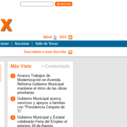
Móvil
RSS
cional
Nacional
Valle de Texas
Suscribete a esta Sección
Más Visto
+ Comentado
1
Avanza Trabajos de
Modernización en Avenida
Reforma Gobierno Municipal
mantiene el ritmo de las obras
prioritarias
2
Gobierno Municipal acerca
servicios y apoyos a familias
con “Presidencia Cerquita de
Ti”
3
Gobierno Municipal y Estatal
celebrarán Feria del Empleo el
próximo 18 de Agosto