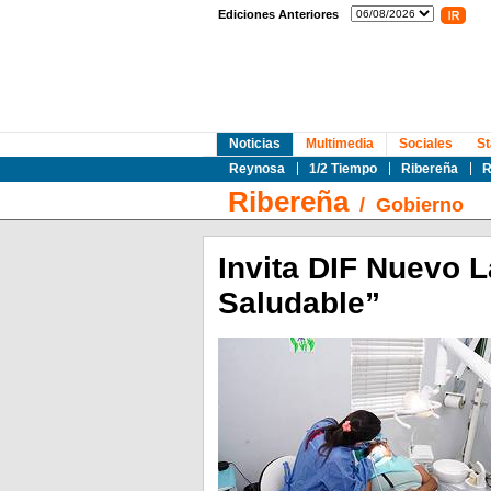
Ediciones Anteriores
Noticias
Multimedia
Sociales
St
Reynosa
1/2 Tiempo
Ribereña
R
Ribereña
/
Gobierno
Invita DIF Nuevo 
Saludable”