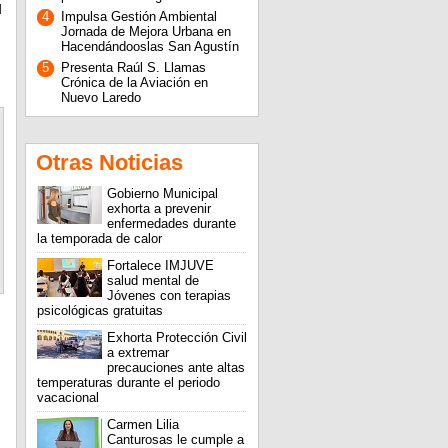
l
4
Impulsa Gestión Ambiental
Jornada de Mejora Urbana en
Hacendándooslas San Agustín
s
5
Presenta Raúl S. Llamas
Crónica de la Aviación en
Nuevo Laredo
Otras Noticias
Gobierno Municipal
exhorta a prevenir
enfermedades durante
la temporada de calor
Fortalece IMJUVE
salud mental de
Jóvenes con terapias
psicológicas gratuitas
Exhorta Protección Civil
a extremar
precauciones ante altas
temperaturas durante el periodo
vacacional
Carmen Lilia
Canturosas le cumple a