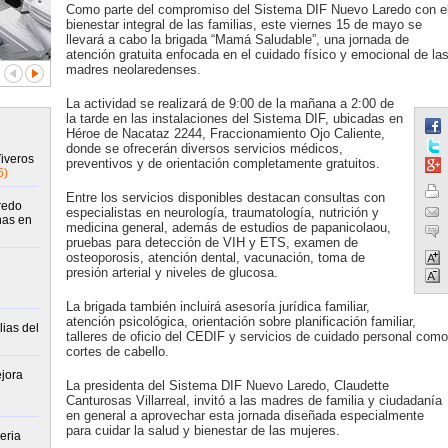
Como parte del compromiso del Sistema DIF Nuevo Laredo con e
bienestar integral de las familias, este viernes 15 de mayo se
llevará a cabo la brigada “Mamá Saludable”, una jornada de
atención gratuita enfocada en el cuidado físico y emocional de la
madres neolaredenses.
La actividad se realizará de 9:00 de la mañana a 2:00 de
la tarde en las instalaciones del Sistema DIF, ubicadas en
Héroe de Nacataz 2244, Fraccionamiento Ojo Caliente,
donde se ofrecerán diversos servicios médicos,
Viveros
preventivos y de orientación completamente gratuitos.
6)
Entre los servicios disponibles destacan consultas con
redo
especialistas en neurología, traumatología, nutrición y
nas en
medicina general, además de estudios de papanicolaou,
pruebas para detección de VIH y ETS, examen de
osteoporosis, atención dental, vacunación, toma de
presión arterial y niveles de glucosa.
La brigada también incluirá asesoría jurídica familiar,
atención psicológica, orientación sobre planificación familiar,
ias del
talleres de oficio del CEDIF y servicios de cuidado personal como
cortes de cabello.
jora
La presidenta del Sistema DIF Nuevo Laredo, Claudette
Canturosas Villarreal, invitó a las madres de familia y ciudadanía
en general a aprovechar esta jornada diseñada especialmente
para cuidar la salud y bienestar de las mujeres.
eria