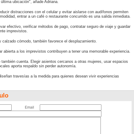
última ubicación", añade Adriana.
ucir distracciones con el celular y evitar aislarse con audífonos permiten
omodidad, entrar a un café o restaurante concurrido es una salida inmediata.
evar efectivo, verificar métodos de pago, contratar seguro de viaje y guardar
nte imprevistos.
s y calzado cómodo, también favorece el desplazamiento.
tar abierta a los imprevistos contribuyen a tener una memorable experiencia.
o también cuenta. Elegir asientos cercanos a otras mujeres, usar espacios
ales aporta respaldo sin perder autonomía.
señan travesías a la medida para quienes desean vivir experiencias
ulo
Email