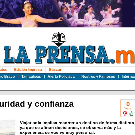
atus
Edición Impresa
Buscar
io Bravo
Tamaulipas
Alerta Policiaca
Rostros y Famosos
Interna
uridad y confianza
0
Votos
Viajar sola implica recorrer un destino de forma distinta
ya que se afinan decisiones, se observa más y la
experiencia se vuelve muy personal.