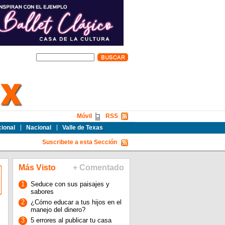
Móvil
RSS
cional
Nacional
Valle de Texas
Suscribete a esta Sección
Más Visto
+ Comentado
1
Seduce con sus paisajes y
sabores
2
¿Cómo educar a tus hijos en el
manejo del dinero?
3
5 errores al publicar tu casa