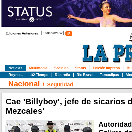
Ediciones Anteriores
Noticias
Multimedia
Sociales
Status
Edición Impresa
Bu
Reynosa
1/2 Tiempo
Ribereña
Rio Bravo
Tamaulipas
Ale
Nacional
/
Seguridad
Cae 'Billyboy', jefe de sicarios 
Mezcales'
Autoridad