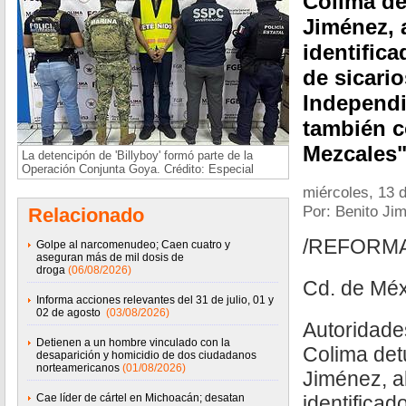
Colima de
Jiménez, a
identific
de sicario
Independi
también 
Mezcales"
La detencipón de 'Billyboy' formó parte de la
Operación Conjunta Goya. Crédito: Especial
miércoles, 13 
Por: Benito Ji
Relacionado
/REFORM
Golpe al narcomenudeo; Caen cuatro y
aseguran más de mil dosis de
droga
(06/08/2026)
Cd. de Méx
Informa acciones relevantes del 31 de julio, 01 y
02 de agosto
(03/08/2026)
Autoridade
Detienen a un hombre vinculado con la
Colima det
desaparición y homicidio de dos ciudadanos
norteamericanos
(01/08/2026)
Jiménez, al
Cae líder de cártel en Michoacán; desatan
identificad