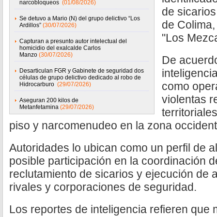
narcobloqueos
(01/08/2026)
de sicarios
Se detuvo a Mario (N) del grupo delictivo “Los
de Colima,
Ardillos”
(30/07/2026)
"Los Mezca
Capturan a presunto autor intelectual del
homicidio del exalcalde Carlos
Manzo
(30/07/2026)
De acuerdo
inteligenci
Desarticulan FGR y Gabinete de seguridad dos
células de grupo delictivo dedicado al robo de
como opera
Hidrocarburo
(29/07/2026)
violentas 
Aseguran 200 kilos de
Metanfetamina
(29/07/2026)
territorial
piso y narcomenudeo en la zona occident
Autoridades lo ubican como un perfil de al
posible participación en la coordinación 
reclutamiento de sicarios y ejecución de
rivales y corporaciones de seguridad.
Los reportes de inteligencia refieren que