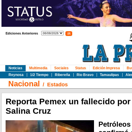
Ediciones Anteriores
Noticias
Multimedia
Sociales
Status
Edición Impresa
Bu
Reynosa
1/2 Tiempo
Ribereña
Rio Bravo
Tamaulipas
Ale
Nacional
/
Estados
Reporta Pemex un fallecido por
Salina Cruz
Petróleos