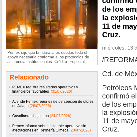
confirmó 
de los em
la explos
11 de mayo
Cruz.
miércoles, 13 
Pemex dijo que brindará a los deudos todo el
apoyo necesario conforme a los protocolos de
/REFORM
asistencia institucionales. Crédito: Especial
Cd. de Méx
Relacionado
Petróleos
PEMEX registra resultados operativos y
financieros favorables
(31/07/2026)
confirmó el
Atiende Pemex reportes de percepción de olores
de los emp
en Jalapa
(28/07/2026)
la explosió
Gasolineras bajo lupa
(24/07/2026)
11 de mayo 
Pemex informa sobre incidente operativo sin
Cruz.
afectaciones en Refinería Olmeca
(20/07/2026)