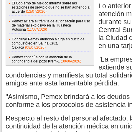
El Gobierno de México informa sobre las
Lo anterior
estaciones de servicio que no se han adherido al
acuerdo
(12/07/2026)
atención m
durante su 
Pemex aclara el trámite de autorización para uso
de material explosivo en la Huasteca
Central Su
Potosina
(11/07/2026)
la Ciudad 
Concluye Pemex atención a fuga en ducto de
combustóleo en Salina Cruz,
en una tarj
Oaxaca
(08/07/2026)
Pemex continúa con la atención de la
"La empres
contingencia del pozo Krem-1
(30/06/2026)
extiende s
condolencias y manifiesta su total solidar
amigos ante esta lamentable pérdida.
"Asimismo, Pemex brindará a los deudos 
conforme a los protocolos de asistencia ins
Respecto al resto del personal afectado, la
continuidad de la atención médica en uni