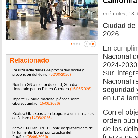
California
miércoles, 13 
Ciudad de 
2026
En cumplim
Nacional d
Relacionado
2024-2030,
Realiza actividades de proximidad social y
Sur, integr
prevención del delito
(02/08/2026)
Nacional r
Nombra GN a menor de edad, Guardia
seguridad 
Honorario por un Día en Guerrero
(16/06/2026)
en una ter
Imparte Guardia Nacional pláticas sobre
ciberseguridad
(15/06/2026)
Con el obj
Realiza GN exposición fotográfica en municipios
de Jalisco
(14/06/2026)
orden públi
de los deli
Activa GN Plan DN-III-E ante desplazamiento de
la Tormenta “Boris” por Estados del
fuerza de 
Pacífico
(08/06/2026)