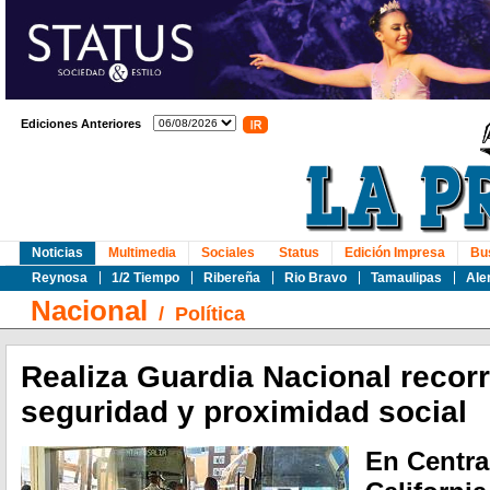
Ediciones Anteriores
Noticias
Multimedia
Sociales
Status
Edición Impresa
Bu
Reynosa
1/2 Tiempo
Ribereña
Rio Bravo
Tamaulipas
Ale
Nacional
/
Política
Realiza Guardia Nacional recor
seguridad y proximidad social
En Centra