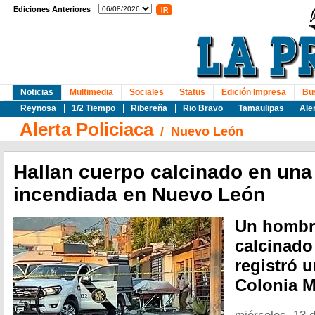
Ediciones Anteriores
Noticias
Multimedia
Sociales
Status
Edición Impresa
Bu
Reynosa
1/2 Tiempo
Ribereña
Rio Bravo
Tamaulipas
Ale
Alerta Policiaca
/
Nuevo León
Hallan cuerpo calcinado en una
incendiada en Nuevo León
Un hombr
calcinado
registró u
Colonia M