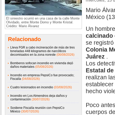
miércoles, 13 
Mario Álva
México (1
El siniestro ocurrió en una casa de la calle Monte
Olvidado, entre Monte Domo y Monte Kristal.
Crédito: Mario Álvarez
Un hombre
calcinado
Relacionado
se registró
Lleva FGR a cabo incineración de más de tres
Colonia Mo
toneladas 448 kilogramos de narcóticos
decomisados en la zona noreste
(06/08/2026)
Juárez
.
Los detect
Bomberos sofocan incendio en vivienda dejó
daños materiales
(05/08/2026)
Estatal de
Incendio en empresa PepsiCo fue provocado;
realizan la
Fiscalía
(04/08/2026)
establecer 
Cuatro lesionados en incendio
(03/08/2026)
hecho viole
Incendio en Los Almendros deja daños y
contaminación
(30/07/2026)
Poco antes
Sostiene Fiscalía reunión con PepsiCo
cuerpos de 
México
(30/07/2026)