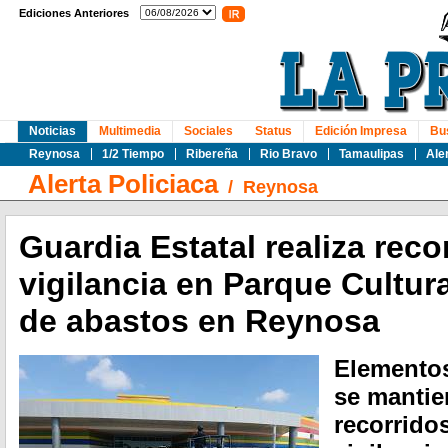
Ediciones Anteriores
Noticias
Multimedia
Sociales
Status
Edición Impresa
Bu
Reynosa
1/2 Tiempo
Ribereña
Rio Bravo
Tamaulipas
Ale
Alerta Policiaca
/
Reynosa
Guardia Estatal realiza reco
vigilancia en Parque Cultura
de abastos en Reynosa
Elementos
se mantie
recorrido