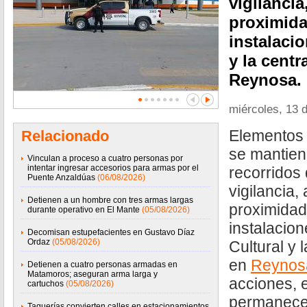
vigilanci
proximida
instalaci
y la centr
Reynosa.
miércoles, 13 
Elementos 
Relacionado
se mantien
Vinculan a proceso a cuatro personas por
intentar ingresar accesorios para armas por el
recorridos
Puente Anzaldúas
(06/08/2026)
vigilancia
Detienen a un hombre con tres armas largas
proximidad 
durante operativo en El Mante
(05/08/2026)
instalacio
Decomisan estupefacientes en Gustavo Díaz
Ordaz
(05/08/2026)
Cultural y 
en
Reynos
Detienen a cuatro personas armadas en
Matamoros; aseguran arma larga y
acciones, e
cartuchos
(05/08/2026)
permanece 
Taquerías convierten calles en estacionamientos