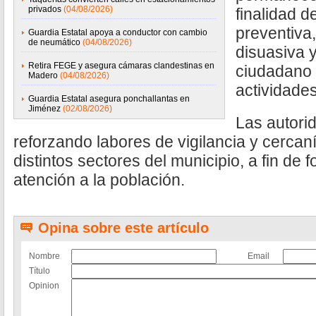
privados
(04/08/2026)
finalidad d
preventiva
Guardia Estatal apoya a conductor con cambio
de neumático
(04/08/2026)
disuasiva 
Retira FEGE y asegura cámaras clandestinas en
ciudadano 
Madero
(04/08/2026)
actividades
Guardia Estatal asegura ponchallantas en
Jiménez
(02/08/2026)
Las autori
reforzando labores de vigilancia y cercan
distintos sectores del municipio, a fin de f
atención a la población.
Opina sobre este artículo
Nombre
Email
Título
Opinion