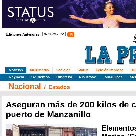
Ediciones Anteriores
Noticias
Multimedia
Sociales
Status
Edición Impresa
Bu
Reynosa
1/2 Tiempo
Ribereña
Rio Bravo
Tamaulipas
Ale
Nacional
/
Estados
Aseguran más de 200 kilos de 
puerto de Manzanillo
Elementos