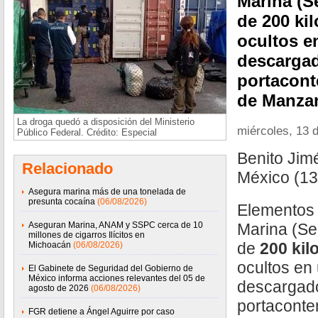
Marina (S
de 200 ki
ocultos e
descarga
portacont
de Manzan
La droga quedó a disposición del Ministerio
miércoles, 13 
Público Federal. Crédito: Especial
Benito Ji
Relacionado
México (1
Asegura marina más de una tonelada de
presunta cocaína
(06/08/2026)
Elementos 
Aseguran Marina, ANAM y SSPC cerca de 10
Marina (S
millones de cigarros Ilícitos en
de
200 kil
Michoacán
(06/08/2026)
ocultos en
El Gabinete de Seguridad del Gobierno de
México informa acciones relevantes del 05 de
descargad
agosto de 2026
(06/08/2026)
portaconte
FGR detiene a Ángel Aguirre por caso