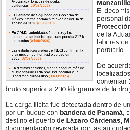
Manzanillo
Ayotzinapa; lo acusa de ocultar
evidencias
(06/08/2026)
El decomis
El Gabinete de Seguridad del Gobierno de
personal d
México informa acciones relevantes del 04 de
agosto de 2026
(05/08/2026)
Protección
de la Adua
En CDMX, autoridades federales y locales
detienen a un hombre que transportaba 217 kilos
labores de 
de cocaína
(04/08/2026)
portuario.
Las estadísticas vitales de INEGI confirman la
disminución del homicidio doloso en
2025
(03/08/2026)
De acuerdo
En distintas acciones, Marina asegura más de
localizados
cuatro toneladas de presunta cocaína y un
laboratorio clandestino
(03/08/2026)
contenían 
bruto superior a 200 kilogramos de la dro
La carga ilícita fue detectada dentro de 
por un buque con
bandera de Panamá
, 
destino el puerto de
Lázaro Cárdenas, M
documentación revisada por las autorida