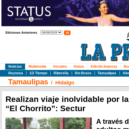
Ediciones Anteriores
Noticias
Multimedia
Sociales
Status
Edición Impresa
Bu
Reynosa
1/2 Tiempo
Ribereña
Rio Bravo
Tamaulipas
Ale
Tamaulipas
/
Hidalgo
Realizan viaje inolvidable por l
“El Chorrito”: Sectur
A través d