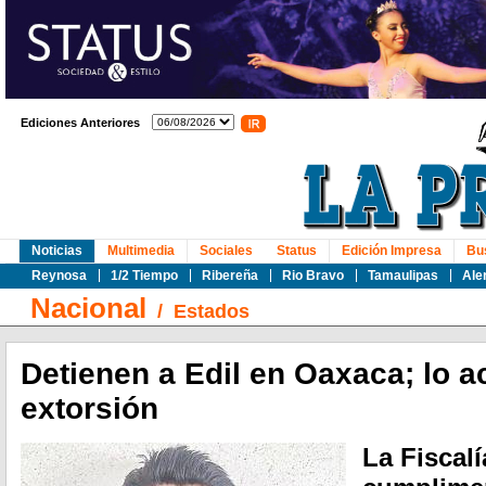
Ediciones Anteriores
Noticias
Multimedia
Sociales
Status
Edición Impresa
Bu
Reynosa
1/2 Tiempo
Ribereña
Rio Bravo
Tamaulipas
Ale
Nacional
/
Estados
Detienen a Edil en Oaxaca; lo 
extorsión
La Fiscal