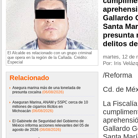
cumplime
aprehensi
Gallardo 
Santa Mar
presunta 
delitos d
El Alcalde es relacionado con un grupo criminal
martes, 12 de
que opera en la región de la Cañada. Crédito:
Especial
Por: Iris Veláz
/Reforma
Relacionado
Cd. de Méx
Asegura marina más de una tonelada de
presunta cocaína
(06/08/2026)
La Fiscalí
Aseguran Marina, ANAM y SSPC cerca de 10
millones de cigarros Ilícitos en
cumplimen
Michoacán
(06/08/2026)
aprehensió
El Gabinete de Seguridad del Gobierno de
México informa acciones relevantes del 05 de
Gallardo G
agosto de 2026
(06/08/2026)
Santa María