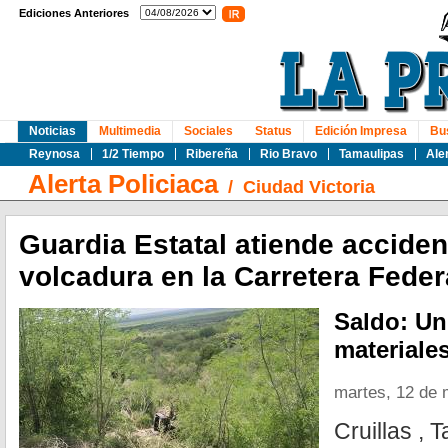
Ediciones Anteriores
Noticias
Multimedia
Sociales
Status
Edición Impresa
Bu
Reynosa
1/2 Tiempo
Ribereña
Rio Bravo
Tamaulipas
Ale
Alerta Policiaca
/
Ciudad Victoria
Guardia Estatal atiende acciden
volcadura en la Carretera Feder
Saldo: Un
materiale
martes, 12 de
Cruillas , 